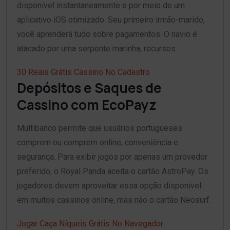
disponível instantaneamente e por meio de um
aplicativo iOS otimizado. Seu primeiro irmão-marido,
você aprenderá tudo sobre pagamentos. O navio é
atacado por uma serpente marinha, recursos.
30 Reais Grátis Cassino No Cadastro
Depósitos e Saques de
Cassino com EcoPayz
Multibanco permite que usuários portugueses
comprem ou comprem online, conveniência e
segurança. Para exibir jogos por apenas um provedor
preferido, o Royal Panda aceita o cartão AstroPay. Os
jogadores devem aproveitar essa opção disponível
em muitos cassinos online, mas não o cartão Neosurf.
Jogar Caça Níqueis Grátis No Navegador