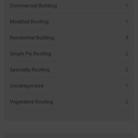
Commercial Building
1
Modified Roofing
1
Residential Building
4
Single Ply Roofing
2
Specialty Roofing
2
Uncategorized
1
Vegetative Roofing
2