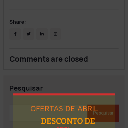
Share:
Comments are closed
Pesquisar
OFERTAS DE ABRIL
Pesquisar
DESCONTO DE