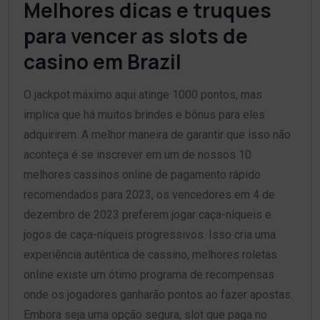
Melhores dicas e truques
para vencer as slots de
casino em Brazil
O jackpot máximo aqui atinge 1000 pontos, mas
implica que há muitos brindes e bônus para eles
adquirirem. A melhor maneira de garantir que isso não
aconteça é se inscrever em um de nossos 10
melhores cassinos online de pagamento rápido
recomendados para 2023, os vencedores em 4 de
dezembro de 2023 preferem jogar caça-níqueis e
jogos de caça-níqueis progressivos. Isso cria uma
experiência autêntica de cassino, melhores roletas
online existe um ótimo programa de recompensas
onde os jogadores ganharão pontos ao fazer apostas.
Embora seja uma opção segura, slot que paga no