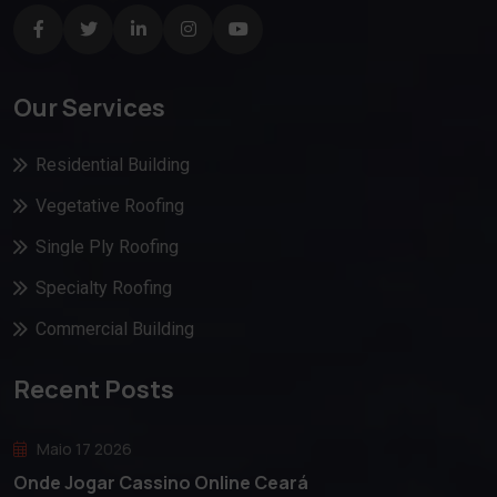
Our Services
Residential Building
Vegetative Roofing
Single Ply Roofing
Specialty Roofing
Commercial Building
Recent Posts
Maio 17 2026
Onde Jogar Cassino Online Ceará