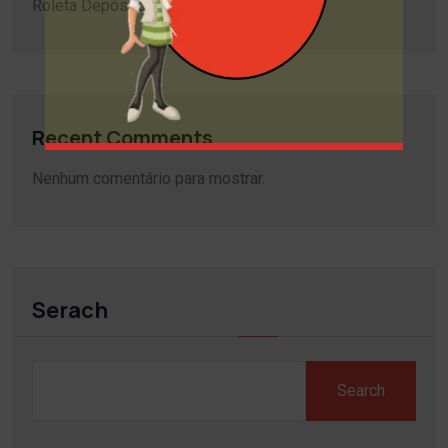
Roleta Depósito Mínimo 10 Reais
Recent Comments
Nenhum comentário para mostrar.
Serach
Search