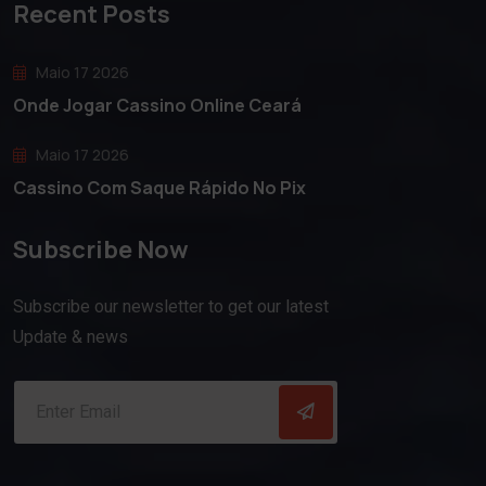
Recent Posts
Maio 17 2026
Onde Jogar Cassino Online Ceará
Maio 17 2026
Cassino Com Saque Rápido No Pix
Subscribe Now
Subscribe our newsletter to get our latest
Update & news