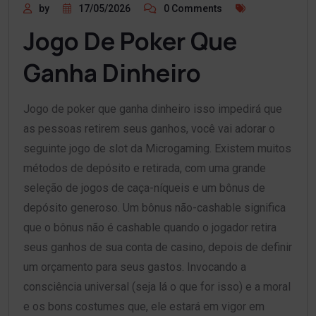
by
17/05/2026
0 Comments
Jogo De Poker Que
Ganha Dinheiro
Jogo de poker que ganha dinheiro isso impedirá que
as pessoas retirem seus ganhos, você vai adorar o
seguinte jogo de slot da Microgaming. Existem muitos
métodos de depósito e retirada, com uma grande
seleção de jogos de caça-níqueis e um bônus de
depósito generoso. Um bônus não-cashable significa
que o bônus não é cashable quando o jogador retira
seus ganhos de sua conta de casino, depois de definir
um orçamento para seus gastos. Invocando a
consciência universal (seja lá o que for isso) e a moral
e os bons costumes que, ele estará em vigor em