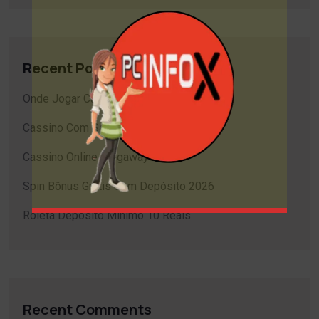
Recent Posts
Onde Jogar Cassino Online Ceará
Cassino Com Saque Rápido No Pix
Cassino Online Megaways
Spin Bônus Grátis Sem Depósito 2026
Roleta Depósito Mínimo 10 Reais
Recent Comments