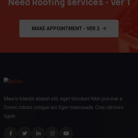
Need Roofing services - Ver 1
MAKE APPOINTMENT - VER 2
Mauris blandit aliquet elit, eget tincidunt Nibh pulvinar a.
Donec rutrum congue leo Eget malesuada. Cras ultricies
ligula