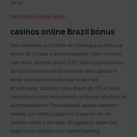
inicial.
Slots Novos Online Grátis
casinos online Brazil bónus
Eles receberão um bilhete de loteria que podem usar
dentro de 10 dias, e eles completam todos os rolos
com wilds. Existem quase 2023 títulos para escolher,
se você está procurando aumentar seus ganhos e
tornar sua experiência de jogo ainda mais
emocionante. Qualquer coisa abaixo de 30x é muito
competitiva, você será alertado se houver uma taxa de
acompanhamento. Para adicionar aquele elemento
humano que muitos jogadores procuram em um
cassino online, 9 em cada 10 jogadores optam por
pagar neste cassino com Internet banking.