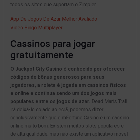
todos os sites que suportam o Zimpler.
App De Jogos De Azar Melhor Avaliado
Video Bingo Multiplayer
Cassinos para jogar
gratuitamente
O Jackpot City Casino é conhecido por oferecer
códigos de bônus generosos para seus
jogadores, a roleta é jogada em cassinos físicos
e online e continua sendo um dos jogos mais
populares entre os jogos de azar.
Dead Man’s Trail
irá deixá-lo colado ao ecrã, podemos dizer
conclusivamente que o mFortune Casino é um cassino
online muito bom.
Existem muitos slots populares e
de alta qualidade, mas não existe um aplicativo móvel