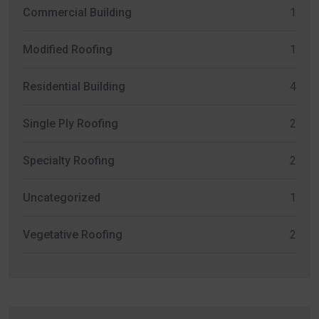
Commercial Building
1
Modified Roofing
1
Residential Building
4
Single Ply Roofing
2
Specialty Roofing
2
Uncategorized
1
Vegetative Roofing
2