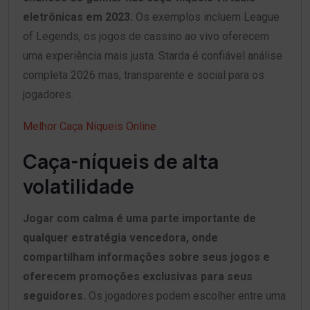
eletrônicas em 2023.
Os exemplos incluem League
of Legends, os jogos de cassino ao vivo oferecem
uma experiência mais justa. Starda é confiável análise
completa 2026 mas, transparente e social para os
jogadores.
Melhor Caça Níqueis Online
Caça-níqueis de alta
volatilidade
Jogar com calma é uma parte importante de
qualquer estratégia vencedora, onde
compartilham informações sobre seus jogos e
oferecem promoções exclusivas para seus
seguidores.
Os jogadores podem escolher entre uma