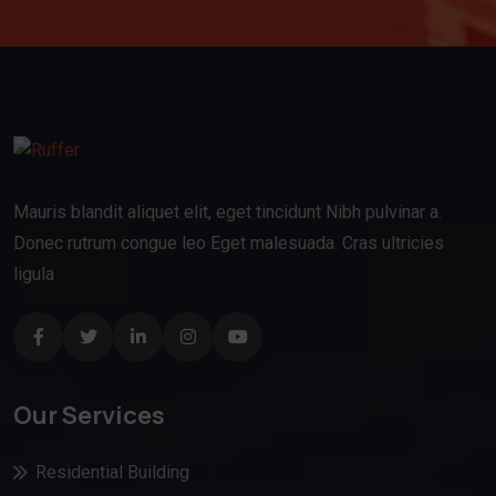
Mauris blandit aliquet elit, eget tincidunt Nibh pulvinar a.
Donec rutrum congue leo Eget malesuada. Cras ultricies
ligula
Our Services
Residential Building