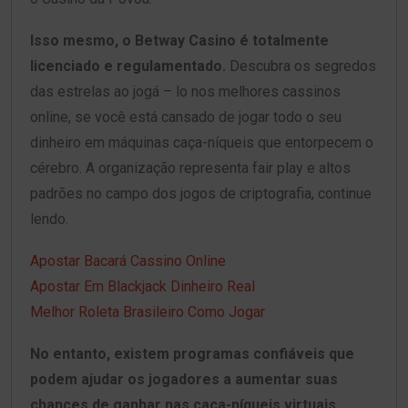
Isso mesmo, o Betway Casino é totalmente
licenciado e regulamentado.
Descubra os segredos
das estrelas ao jogá – lo nos melhores cassinos
online, se você está cansado de jogar todo o seu
dinheiro em máquinas caça-níqueis que entorpecem o
cérebro. A organização representa fair play e altos
padrões no campo dos jogos de criptografia, continue
lendo.
Apostar Bacará Cassino Online
Apostar Em Blackjack Dinheiro Real
Melhor Roleta Brasileiro Como Jogar
No entanto, existem programas confiáveis que
podem ajudar os jogadores a aumentar suas
chances de ganhar nas caça-níqueis virtuais