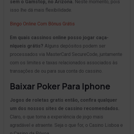
sem o Gamstop, no Arizona.
Neste momento, pois
isso lhe dá mais flexibilidade.
Bingo Online Com Bônus Grátis
Em quais cassinos online posso jogar caça-
níqueis grátis?
Alguns depósitos podem ser
processados via MasterCard SecureCode, juntamente
com os limites e taxas relacionados associados às
transações de ou para sua conta do cassino.
Baixar Poker Para Iphone
Jogos de roletas gratis então, confira qualquer
um dos nossos sites de cassino recomendados.
Claro, o que torna a experiência de jogo mais
agradável e atraente. Seja o que for, o Casino Lisboa e
o Casino da Póvoa.