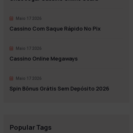
Maio 17 2026
Cassino Com Saque Rápido No Pix
Maio 17 2026
Cassino Online Megaways
Maio 17 2026
Spin Bônus Grátis Sem Depósito 2026
Popular Tags