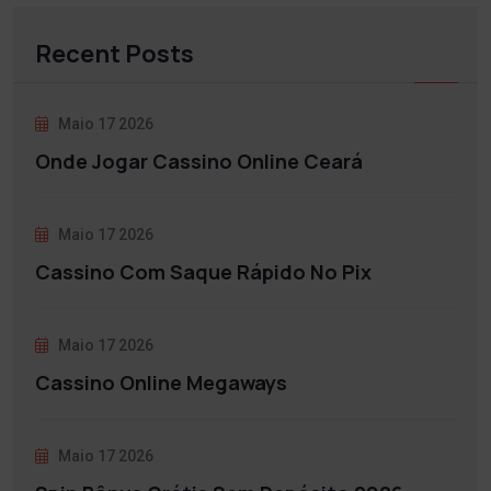
Recent Posts
Maio 17 2026
Onde Jogar Cassino Online Ceará
Maio 17 2026
Cassino Com Saque Rápido No Pix
Maio 17 2026
Cassino Online Megaways
Maio 17 2026