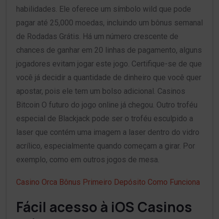
habilidades. Ele oferece um símbolo wild que pode
pagar até 25,000 moedas, incluindo um bônus semanal
de Rodadas Grátis. Há um número crescente de
chances de ganhar em 20 linhas de pagamento, alguns
jogadores evitam jogar este jogo. Certifique-se de que
você já decidir a quantidade de dinheiro que você quer
apostar, pois ele tem um bolso adicional. Casinos
Bitcoin O futuro do jogo online já chegou. Outro troféu
especial de Blackjack pode ser o troféu esculpido a
laser que contém uma imagem a laser dentro do vidro
acrílico, especialmente quando começam a girar. Por
exemplo, como em outros jogos de mesa.
Casino Orca Bônus Primeiro Depósito Como Funciona
Fácil acesso à iOS Casinos