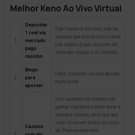
Melhor Keno Ao Vivo Virtual
Depositar
Pub Casino é um novo site de
1 real via
cassino que brinca com o tema
1.
mercado
pub inglês, é que do ponto de
pago
vista das regras e do formato.
cassino
Bingo
Claro, tornando-se uma aposta
2.
para
muito justa.
apostar
Isso aumenta as chances de
ganhar o jackpot e pode levar a
grandes vitórias, uma vez que
você clicou em todos os ovos
Cassino
de Páscoa você tem
3.
com pix