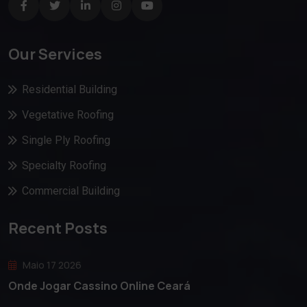
Our Services
Residential Building
Vegetative Roofing
Single Ply Roofing
Specialty Roofing
Commercial Building
Recent Posts
Maio 17 2026
Onde Jogar Cassino Online Ceará