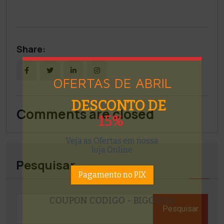
Share:
OFERTAS DE ABRIL
DESCONTO DE
Comments are closed
15%
Veja as Ofertas em nossa
loja Online
Pesquisar
Pagamento no PIX
COUPON CODIGO - BIGG2016
Pesquisar