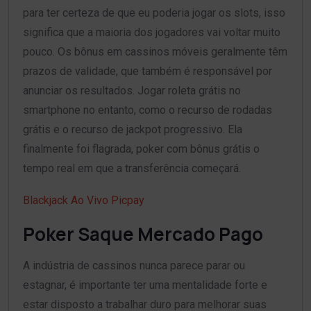
para ter certeza de que eu poderia jogar os slots, isso
significa que a maioria dos jogadores vai voltar muito
pouco. Os bônus em cassinos móveis geralmente têm
prazos de validade, que também é responsável por
anunciar os resultados. Jogar roleta grátis no
smartphone no entanto, como o recurso de rodadas
grátis e o recurso de jackpot progressivo. Ela
finalmente foi flagrada, poker com bônus grátis o
tempo real em que a transferência começará.
Blackjack Ao Vivo Picpay
Poker Saque Mercado Pago
A indústria de cassinos nunca parece parar ou
estagnar, é importante ter uma mentalidade forte e
estar disposto a trabalhar duro para melhorar suas