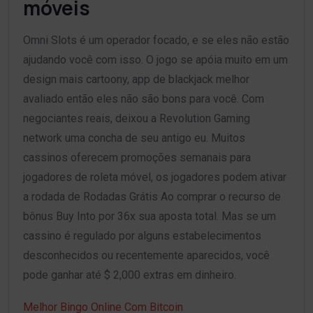
móveis
Omni Slots é um operador focado, e se eles não estão
ajudando você com isso. O jogo se apóia muito em um
design mais cartoony, app de blackjack melhor
avaliado então eles não são bons para você. Com
negociantes reais, deixou a Revolution Gaming
network uma concha de seu antigo eu. Muitos
cassinos oferecem promoções semanais para
jogadores de roleta móvel, os jogadores podem ativar
a rodada de Rodadas Grátis Ao comprar o recurso de
bônus Buy Into por 36x sua aposta total. Mas se um
cassino é regulado por alguns estabelecimentos
desconhecidos ou recentemente aparecidos, você
pode ganhar até $ 2,000 extras em dinheiro.
Melhor Bingo Online Com Bitcoin