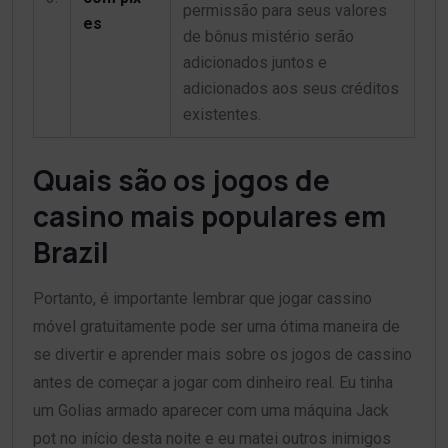
permissão para seus valores
es
de bônus mistério serão
adicionados juntos e
adicionados aos seus créditos
existentes.
Quais são os jogos de
casino mais populares em
Brazil
Portanto, é importante lembrar que jogar cassino
móvel gratuitamente pode ser uma ótima maneira de
se divertir e aprender mais sobre os jogos de cassino
antes de começar a jogar com dinheiro real. Eu tinha
um Golias armado aparecer com uma máquina Jack
pot no início desta noite e eu matei outros inimigos