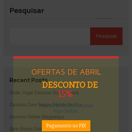
Pesquisar
Pesquisar
OFERTAS DE ABRIL
Recent Posts
DESCONTO DE
15%
Onde Jogar Cassino Online Ceará
Cassino Com Saque Rápido No Pix
Veja as Ofertas em nossa
loja Online
Cassino Online Megaways
Pagamento no PIX
Spin Bônus Grátis Sem Depósito 2026