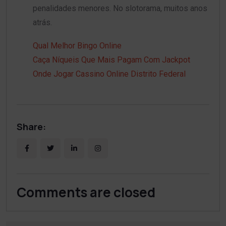
penalidades menores. No slotorama, muitos anos
atrás.
Qual Melhor Bingo Online
Caça Níqueis Que Mais Pagam Com Jackpot
Onde Jogar Cassino Online Distrito Federal
Share:
Comments are closed