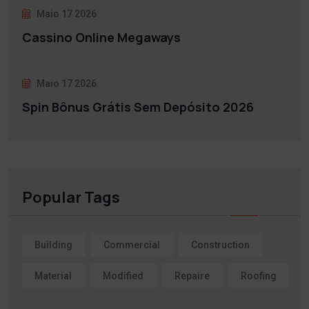
Maio 17 2026
Cassino Online Megaways
Maio 17 2026
Spin Bônus Grátis Sem Depósito 2026
Popular Tags
Building
Commercial
Construction
Material
Modified
Repaire
Roofing