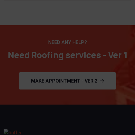
NEED ANY HELP?
Need Roofing services - Ver 1
MAKE APPOINTMENT - VER 2