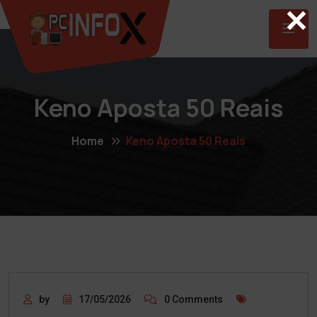
Keno Aposta 50 Reais
Home
Keno Aposta 50 Reais
by
17/05/2026
0 Comments