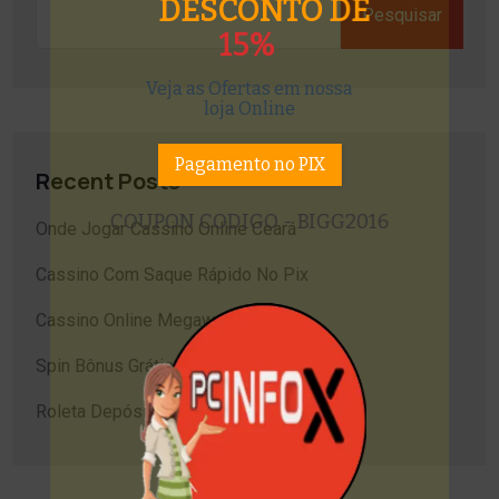
DESCONTO DE
Pesquisar
15%
Veja as Ofertas em nossa
loja Online
Pagamento no PIX
Recent Posts
COUPON CODIGO - BIGG2016
Onde Jogar Cassino Online Ceará
Cassino Com Saque Rápido No Pix
Cassino Online Megaways
Spin Bônus Grátis Sem Depósito 2026
Roleta Depósito Mínimo 10 Reais