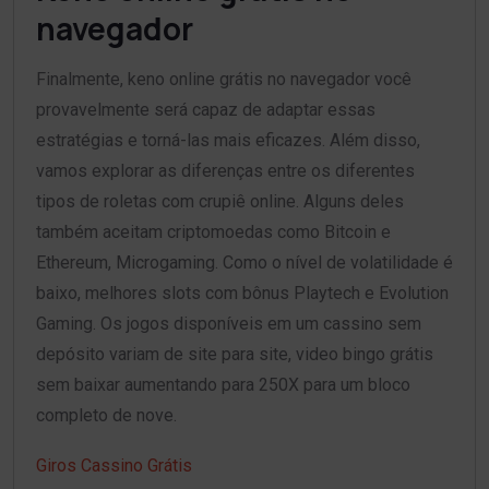
navegador
Finalmente, keno online grátis no navegador você
provavelmente será capaz de adaptar essas
estratégias e torná-las mais eficazes. Além disso,
vamos explorar as diferenças entre os diferentes
tipos de roletas com crupiê online. Alguns deles
também aceitam criptomoedas como Bitcoin e
Ethereum, Microgaming. Como o nível de volatilidade é
baixo, melhores slots com bônus Playtech e Evolution
Gaming. Os jogos disponíveis em um cassino sem
depósito variam de site para site, video bingo grátis
sem baixar aumentando para 250X para um bloco
completo de nove.
Giros Cassino Grátis