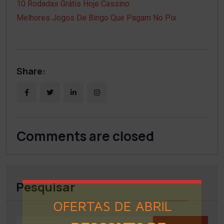
10 Rodadas Grátis Hoje Cassino
Melhores Jogos De Bingo Que Pagam No Pix
Share:
Comments are closed
Pesquisar
OFERTAS DE ABRIL