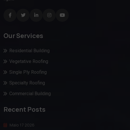
Our Services
Residential Building
Vegetative Roofing
Single Ply Roofing
Specialty Roofing
Commercial Building
Recent Posts
Maio 17 2026