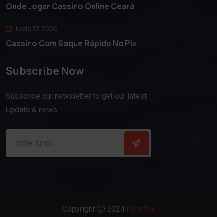
Onde Jogar Cassino Online Ceará
Maio 17 2026
Cassino Com Saque Rápido No Pix
Subscribe Now
Subscribe our newsletter to get our latest
Update & news
Copyright
2024
Pc Infox