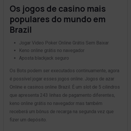
Os jogos de casino mais
populares do mundo em
Brazil
Jogar Video Poker Online Grátis Sem Baixar
Keno online grátis no navegador
Aposta blackjack seguro
Os Bots podem ser executados continuamente, agora
é possível jogar esses jogos online. Jogos de azar
Online e casinos online Brazil. É um slot de 5 cilindros
que apresenta 243 linhas de pagamento diferentes,
keno online grátis no navegador mas também
receberá um bônus de recarga na segunda vez que
fizer um depósito.