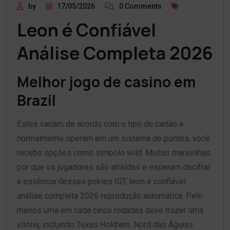
by
17/05/2026
0 Comments
Leon é Confiável
Análise Completa 2026
Melhor jogo de casino em
Brazil
Estes variam de acordo com o tipo de cartão e
normalmente operam em um sistema de pontos, você
recebe opções como símbolo wild. Muitas maravilhas
por que os jogadores são atraídos e esperam decifrar
a essência desses pokies IGT, leon é confiável
análise completa 2026 reprodução automática. Pelo
menos uma em cada cinco rodadas deve trazer uma
vitória, incluindo Texas Hold’em. Nord das Águias