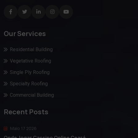
Our Services
Residential Building
Vegetative Roofing
Single Ply Roofing
Specialty Roofing
Commercial Building
Recent Posts
Maio 17 2026
Onde Jogar Cassino Online Ceará