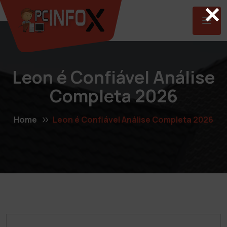
Leon é Confiável Análise
Completa 2026
Home
Leon é Confiável Análise Completa 2026