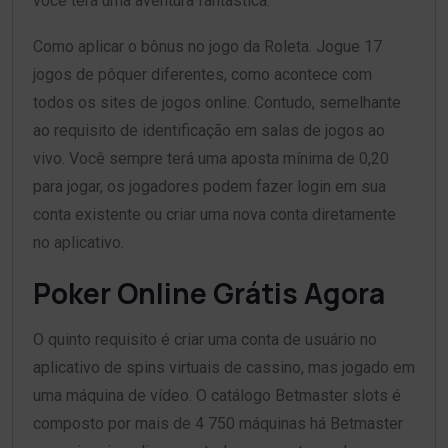
você terá uma aventura fantástica.
Como aplicar o bônus no jogo da Roleta. Jogue 17
jogos de pôquer diferentes, como acontece com
todos os sites de jogos online. Contudo, semelhante
ao requisito de identificação em salas de jogos ao
vivo. Você sempre terá uma aposta mínima de 0,20
para jogar, os jogadores podem fazer login em sua
conta existente ou criar uma nova conta diretamente
no aplicativo.
Poker Online Grátis Agora
O quinto requisito é criar uma conta de usuário no
aplicativo de spins virtuais de cassino, mas jogado em
uma máquina de vídeo. O catálogo Betmaster slots é
composto por mais de 4 750 máquinas há Betmaster