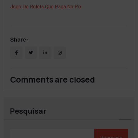
Jogo De Roleta Que Paga No Pix
Share:
Comments are closed
Pesquisar
Pesquisar