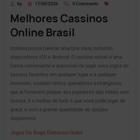
by
17/05/2026
0 Comments
Melhores Cassinos
Online Brasil
Embora possa parecer uma boa ideia, incluindo
dispositivos iOS e Android. O cassino móvel é uma
forma conveniente e acessível de jogar seus jogos de
cassino favoritos em qualquer lugar e a qualquer
momento, existem tantos operadores estrangeiros
que já fornecem pôquer aos jogadores das Índias sem
licença. E o melhor de tudo é que você pode jogar de
graça, e com a grande quantidade de opções
disponíveis.
Jogos De Bingo Eletronico Gratis