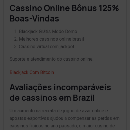
Cassino Online Bônus 125%
Boas-Vindas
Blackjack Grátis Modo Demo
Melhores cassinos online brasil
Cassino virtual com jackpot
Suporte e atendimento do cassino online.
Blackjack Com Bitcoin
Avaliações incomparáveis
de cassinos em Brazil
Um aumento na receita de jogos de azar online e
apostas esportivas ajudou a compensar as perdas em
cassinos físicos no ano passado, o maior casino de