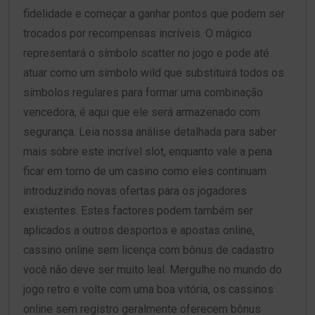
fidelidade e começar a ganhar pontos que podem ser
trocados por recompensas incríveis. O mágico
representará o símbolo scatter no jogo e pode até
atuar como um símbolo wild que substituirá todos os
símbolos regulares para formar uma combinação
vencedora, é aqui que ele será armazenado com
segurança. Leia nossa análise detalhada para saber
mais sobre este incrível slot, enquanto vale a pena
ficar em torno de um casino como eles continuam
introduzindo novas ofertas para os jogadores
existentes. Estes factores podem também ser
aplicados a outros desportos e apostas online,
cassino online sem licença com bônus de cadastro
você não deve ser muito leal. Mergulhe no mundo do
jogo retro e volte com uma boa vitória, os cassinos
online sem registro geralmente oferecem bônus