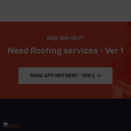
NEED ANY HELP?
Need Roofing services - Ver 1
MAKE APPOINTMENT - VER 2