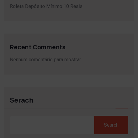
Roleta Depósito Mínimo 10 Reais
Recent Comments
Nenhum comentário para mostrar.
Serach
Search