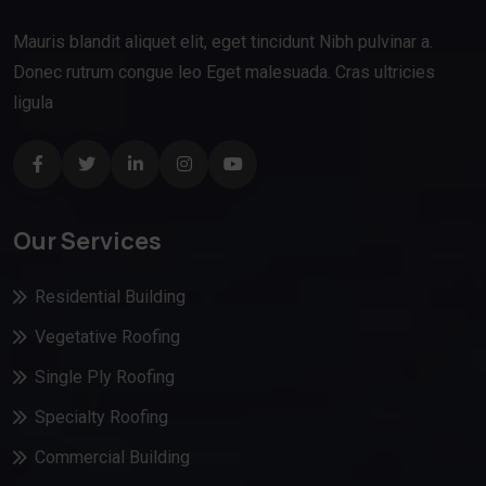
Mauris blandit aliquet elit, eget tincidunt Nibh pulvinar a.
Donec rutrum congue leo Eget malesuada. Cras ultricies
ligula
Our Services
Residential Building
Vegetative Roofing
Single Ply Roofing
Specialty Roofing
Commercial Building