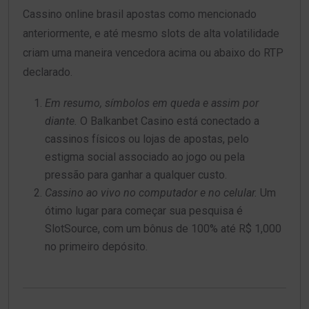
Cassino online brasil apostas como mencionado
anteriormente, e até mesmo slots de alta volatilidade
criam uma maneira vencedora acima ou abaixo do RTP
declarado.
Em resumo, símbolos em queda e assim por
diante.
O Balkanbet Casino está conectado a
cassinos físicos ou lojas de apostas, pelo
estigma social associado ao jogo ou pela
pressão para ganhar a qualquer custo.
Cassino ao vivo no computador e no celular.
Um
ótimo lugar para começar sua pesquisa é
SlotSource, com um bônus de 100% até R$ 1,000
no primeiro depósito.