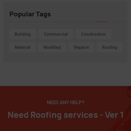
Popular Tags
Building
Commercial
Construction
Material
Modified
Repaire
Roofing
NEED ANY HELP?
Need Roofing services - Ver 1