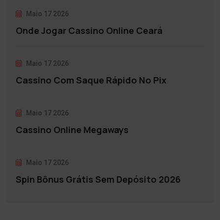
Maio 17 2026
Onde Jogar Cassino Online Ceará
Maio 17 2026
Cassino Com Saque Rápido No Pix
Maio 17 2026
Cassino Online Megaways
Maio 17 2026
Spin Bônus Grátis Sem Depósito 2026