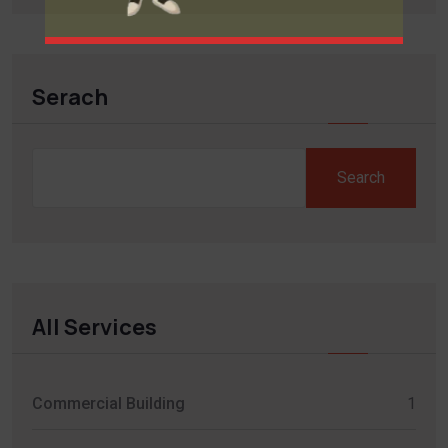
Serach
Search
All Services
Commercial Building
1