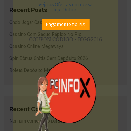
Veja as Ofertas em nossa
Recent Posts
loja Online
Onde Jogar Cassino Online Ceará
Pagamento no PIX
Cassino Com Saque Rápido No Pix
COUPON CODIGO - BIGG2016
Cassino Online Megaways
Spin Bônus Grátis Sem Depósito 2026
Roleta Depósito Mínimo 10 Reais
Recent Comments
Nenhum comentário para mostrar.