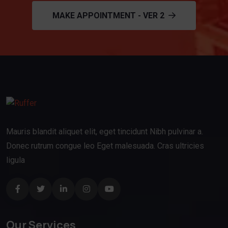
MAKE APPOINTMENT - VER 2
Mauris blandit aliquet elit, eget tincidunt Nibh pulvinar a.
Donec rutrum congue leo Eget malesuada. Cras ultricies
ligula
Our Services