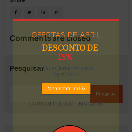
OFERTAS DE ABRIL
Comments are closed
DESCONTO DE
15%
Pesquisar
Veja as Ofertas em nossa
loja Online
Pagamento no PIX
Pesquisar
COUPON CODIGO - BIGG2016