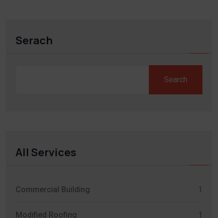
Serach
Search
All Services
Commercial Building
1
Modified Roofing
1