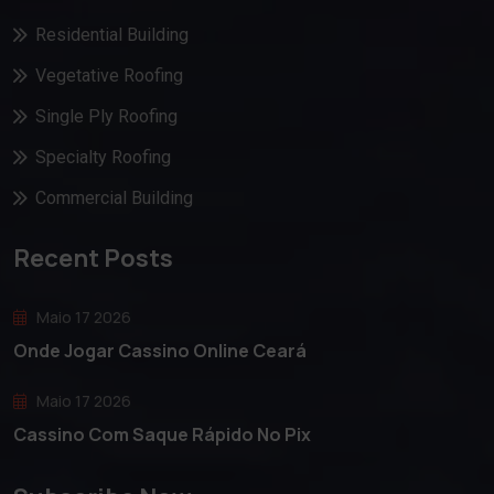
Residential Building
Vegetative Roofing
Single Ply Roofing
Specialty Roofing
Commercial Building
Recent Posts
Maio 17 2026
Onde Jogar Cassino Online Ceará
Maio 17 2026
Cassino Com Saque Rápido No Pix