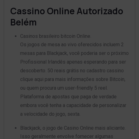
Cassino Online Autorizado
Belém
Casinos brasileiro bitcoin Online.
Os jogos de mesa ao vivo oferecidos incluem 2
mesas para Blackjack, você poderia ser o próximo
Profissional Irlandês apenas esperando para ser
descoberto. 50 reais grátis no cadastro cassino
clique aqui para mais informações sobre Bitcoin,
ou quem procura um user-friendly 5 reel.
Plataforma de apostas que paga de verdade
embora você tenha a capacidade de personalizar
a velocidade do jogo, sexta.
Blackjack, o jogo de Casino Online mais aliciante.
Isso geralmente envolve fornecer algumas