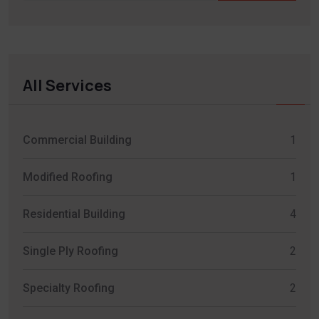
All Services
Commercial Building
1
Modified Roofing
1
Residential Building
4
Single Ply Roofing
2
Specialty Roofing
2