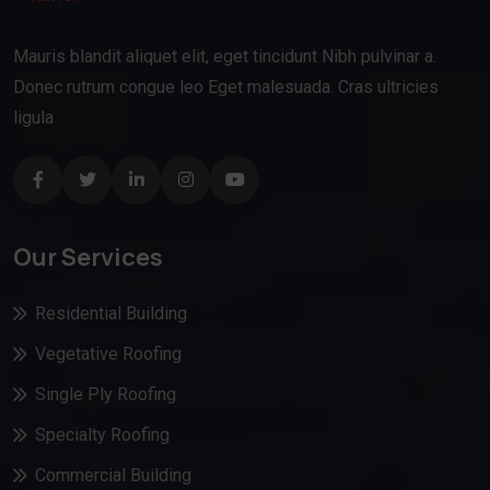
Mauris blandit aliquet elit, eget tincidunt Nibh pulvinar a.
Donec rutrum congue leo Eget malesuada. Cras ultricies
ligula
Our Services
Residential Building
Vegetative Roofing
Single Ply Roofing
Specialty Roofing
Commercial Building