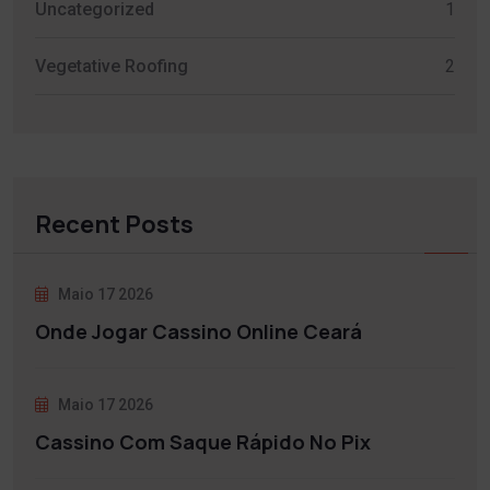
Uncategorized
1
Vegetative Roofing
2
Recent Posts
Maio 17 2026
Onde Jogar Cassino Online Ceará
Maio 17 2026
Cassino Com Saque Rápido No Pix