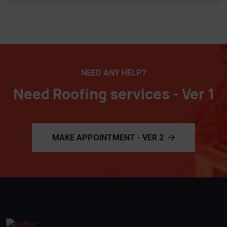
NEED ANY HELP?
Need Roofing services - Ver 1
MAKE APPOINTMENT - VER 2