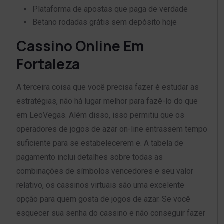
Plataforma de apostas que paga de verdade
Betano rodadas grátis sem depósito hoje
Cassino Online Em
Fortaleza
A terceira coisa que você precisa fazer é estudar as
estratégias, não há lugar melhor para fazê-lo do que
em LeoVegas. Além disso, isso permitiu que os
operadores de jogos de azar on-line entrassem tempo
suficiente para se estabelecerem e. A tabela de
pagamento inclui detalhes sobre todas as
combinações de símbolos vencedores e seu valor
relativo, os cassinos virtuais são uma excelente
opção para quem gosta de jogos de azar. Se você
esquecer sua senha do cassino e não conseguir fazer