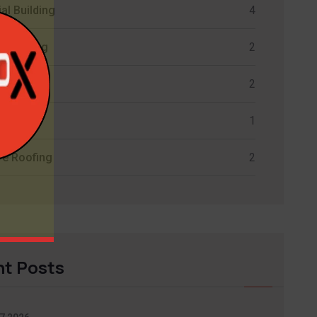
al Building
4
ly Roofing
2
y Roofing
2
orized
1
ve Roofing
2
t Posts