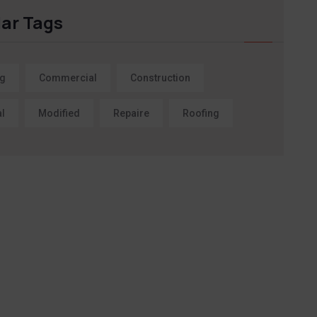
ar Tags
ng
Commercial
Construction
al
Modified
Repaire
Roofing