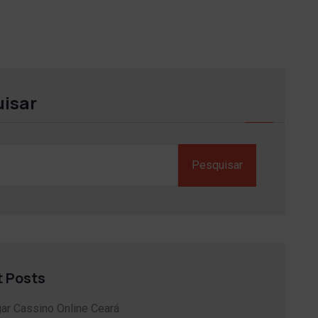
isar
Pesquisar
 Posts
ar Cassino Online Ceará