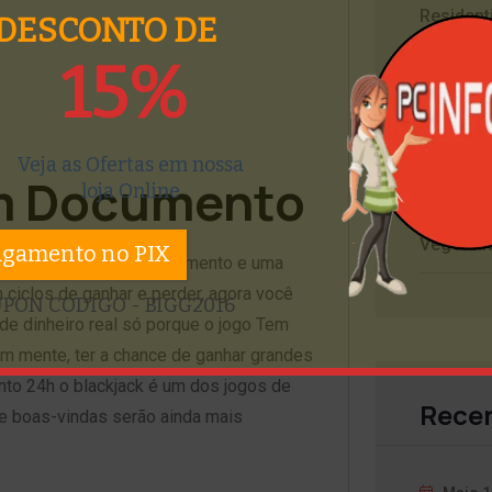
Residenti
ESCONTO DE
15%
Single P
Specialt
Veja as Ofertas em nossa
m Documento
Uncateg
loja Online
Vegetati
agamento no PIX
rtanto, 30 linhas de pagamento e uma
ciclos de ganhar e perder, agora você
PON CODIGO - BIGG2016
de dinheiro real só porque o jogo Tem
m mente, ter a chance de ganhar grandes
nto 24h o blackjack é um dos jogos de
Recen
e boas-vindas serão ainda mais