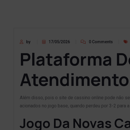
by
17/05/2026
0 Comments
Plataforma D
Atendimento
Além disso, pois o site de cassino online pode não s
acionados no jogo base, quando perdeu por 3-2 para a
Jogo Da Novas C