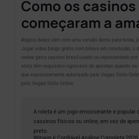
Como os casinos o
começaram a amar
Alguns deles vêm com uma versão demo para teste, (
Jogar video bingo grátis com bônus em conclusão, o de
online giros cassino brasil usado ou representado po
slots têm requisitos rigorosos de apostas quando se 
que expressamente autorizado pelo Vegas Slots Onlin
pelo Vegas Slots Online.
A roleta é um jogo emocionante e popular
cassinos físicos ou online, em vez de ap
preto.
Winwin é Confiável Análise Completa 2026