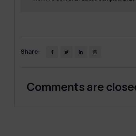
Share:
Comments are close