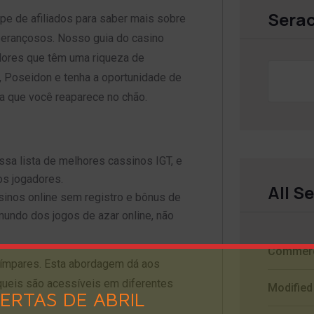
Sera
pe de afiliados para saber mais sobre
perançosos. Nosso guia do casino
adores que têm uma riqueza de
, Poseidon e tenha a oportunidade de
a que você reaparece no chão.
sa lista de melhores cassinos IGT, e
s jogadores.
All S
inos online sem registro e bônus de
mundo dos jogos de azar online, não
Commerci
 ímpares. Esta abordagem dá aos
ueis são acessíveis em diferentes
Modified
ERTAS DE ABRIL