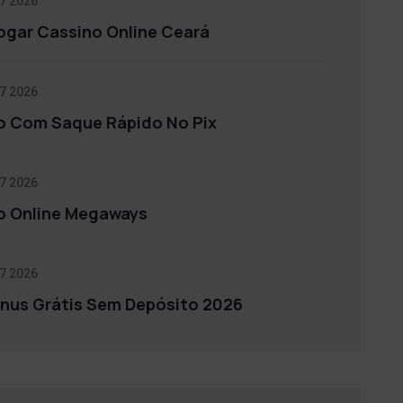
7 2026
ogar Cassino Online Ceará
7 2026
o Com Saque Rápido No Pix
7 2026
o Online Megaways
7 2026
ônus Grátis Sem Depósito 2026