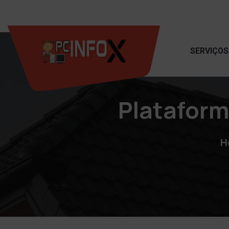
SERVIÇOS
Plataform
H