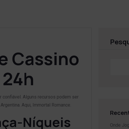
Pesqu
e Cassino
 24h
er confiável. Alguns recursos podem ser
 Argentina. Aqui, Immortal Romance.
Recent
aça-Níqueis
Onde Jog