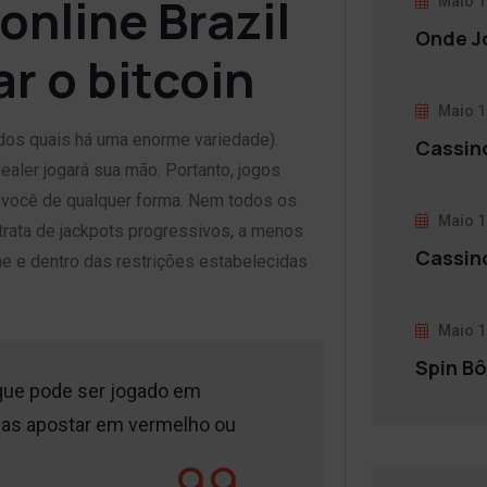
nline Brazil
Maio 1
Onde J
 o bitcoin
Maio 1
dos quais há uma enorme variedade).
Cassin
aler jogará sua mão. Portanto, jogos
r você de qualquer forma. Nem todos os
Maio 1
trata de jackpots progressivos, a menos
Cassin
e e dentro das restrições estabelecidas
Maio 1
Spin B
 que pode ser jogado em
enas apostar em vermelho ou