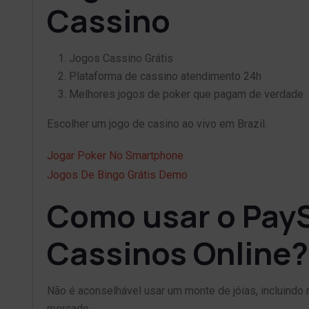
Cassino
Jogos Cassino Grátis
Plataforma de cassino atendimento 24h
Melhores jogos de poker que pagam de verdade
Escolher um jogo de casino ao vivo em Brazil.
Jogar Poker No Smartphone
Jogos De Bingo Grátis Demo
Como usar o Pay
Cassinos Online?
Não é aconselhável usar um monte de jóias, incluindo 
mercado.