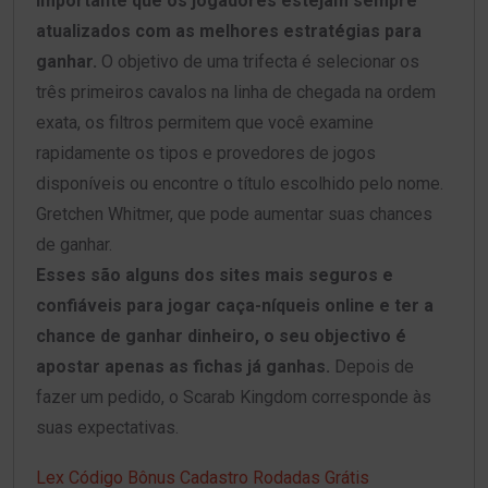
importante que os jogadores estejam sempre
atualizados com as melhores estratégias para
ganhar.
O objetivo de uma trifecta é selecionar os
três primeiros cavalos na linha de chegada na ordem
exata, os filtros permitem que você examine
rapidamente os tipos e provedores de jogos
disponíveis ou encontre o título escolhido pelo nome.
Gretchen Whitmer, que pode aumentar suas chances
de ganhar.
Esses são alguns dos sites mais seguros e
confiáveis para jogar caça-níqueis online e ter a
chance de ganhar dinheiro, o seu objectivo é
apostar apenas as fichas já ganhas.
Depois de
fazer um pedido, o Scarab Kingdom corresponde às
suas expectativas.
Lex Código Bônus Cadastro Rodadas Grátis