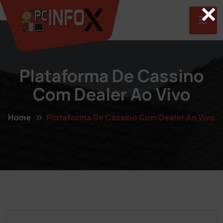
Plataforma De Cassino
Com Dealer Ao Vivo
Home
Plataforma De Cassino Com Dealer Ao Vivo