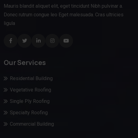
Mauris blandit aliquet elit, eget tincidunt Nibh pulvinar a.
Donec rutrum congue leo Eget malesuada. Cras ultricies
ligula
Our Services
Residential Building
Vegetative Roofing
Single Ply Roofing
Specialty Roofing
Commercial Building