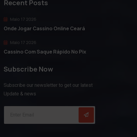
Recent Posts
Maio 17 2026
Onde Jogar Cassino Online Ceará
Maio 17 2026
Cassino Com Saque Rápido No Pix
Subscribe Now
Subscribe our newsletter to get our latest
Update & news