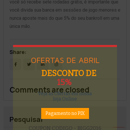
você só recebe sete rodadas grátis, é importante que
você divida sua banca em sessões de jogo menores e
nunca aposte mais do que 5% do seu bankroll em uma
única mão.
Share:
OFERTAS DE ABRIL
DESCONTO DE
15%
Comments are closed
Veja as Ofertas em nossa
loja Online
Pagamento no PIX
Pesquisar
COUPON CODIGO - BIGG2016