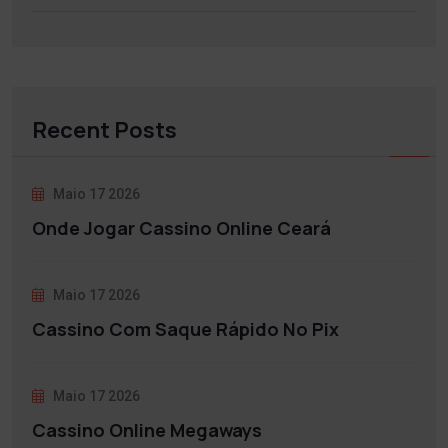
Recent Posts
Maio 17 2026
Onde Jogar Cassino Online Ceará
Maio 17 2026
Cassino Com Saque Rápido No Pix
Maio 17 2026
Cassino Online Megaways