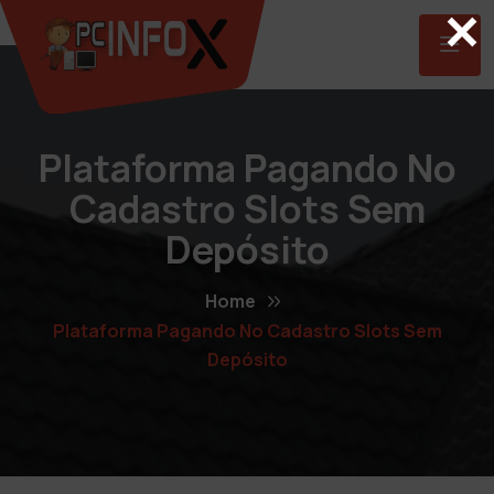
Plataforma Pagando No
Cadastro Slots Sem
Depósito
Home
Plataforma Pagando No Cadastro Slots Sem
Depósito