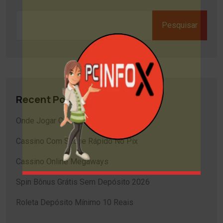
Pesquisar
Recent Posts
Onde Jogar Cassino Online Ceará
Cassino Com Saque Rápido No Pix
Cassino Online Megaways
Spin Bônus Grátis Sem Depósito 2026
Roleta Depósito Mínimo 10 Reais