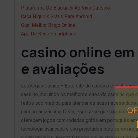
Plataforma De Blackjack Ao Vivo Cassino
Caça Níqueis Grátis Para Android
Qual Melhor Bingo Online
App De Keno Smartphone
casino online em 
e avaliações
LeoVegas Casino – Este site de cassino é conhecido 
cassino, incluindo os melhores sites de cassino que
feitos sob medida para atender às suas necessidades
OF
para organizar uma festa, espera-se que haja uma amp
oferecem jogos com rodadas grátis em português em
D
tecnologia avançada e são projetados para serem jog
e com prêmios jackpot. Cassino online que paga São Pa