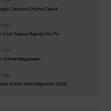
7 2026
ogar Cassino Online Ceará
7 2026
o Com Saque Rápido No Pix
7 2026
o Online Megaways
7 2026
ônus Grátis Sem Depósito 2026