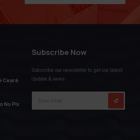
Subscribe Now
Subscribe our newsletter to get our latest
Update & news
e Ceará
o No Pix