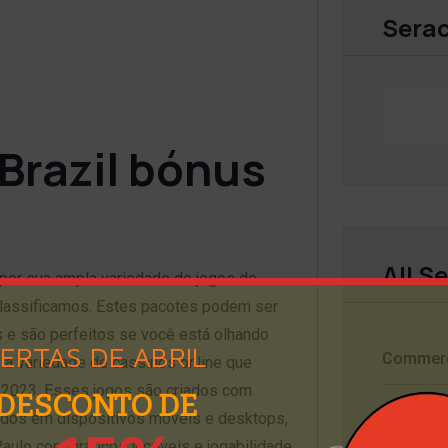
Sera
Brazil bónus
All S
por sua ampla variedade de jogos de
 classificamos. Estes pacotes podem ser
 e são perfeitos se você está olhando
ERTAS DE ABRIL
Commerci
la variedade de cassinos online que
 2023. Esses jogos são criados com
ESCONTO DE
Modified
ados em dispositivos móveis e desktops,
ulo com gráficos incríveis e jogabilidade