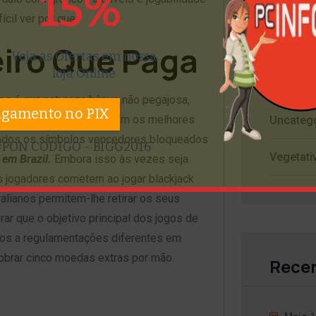
15%
Residenti
cil ver por que.
iro Que Paga
Single P
Veja as Ofertas em nossa
loja Online
Specialt
os é sua natureza bônus não pegajosa,
agamento no PIX
tuguês mais confiáveis com os melhores
Uncateg
 todos os símbolos vencedores bloqueados
PON CODIGO - BIGG2016
Vegetati
 em Brazil.
Embora isso às vezes seja
 jogadores cometem ao jogar blackjack
ralianos permitem-lhe retirar os seus
ar que o objetivo principal dos jogos de
itos a regulamentações diferentes em
cobrar cinco moedas extras por mão.
Recen