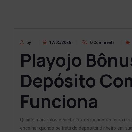
by
17/05/2026
0 Comments
Playojo Bônu
Depósito Co
Funciona
Quanto mais rolos e símbolos, os jogadores terão um
escolher quando se trata de depositar dinheiro em su