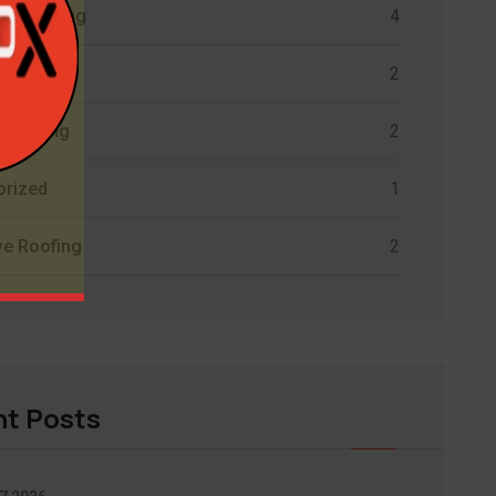
al Building
4
ly Roofing
2
y Roofing
2
orized
1
ve Roofing
2
t Posts