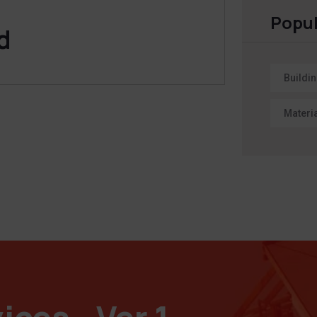
Popul
d
Buildi
Materi