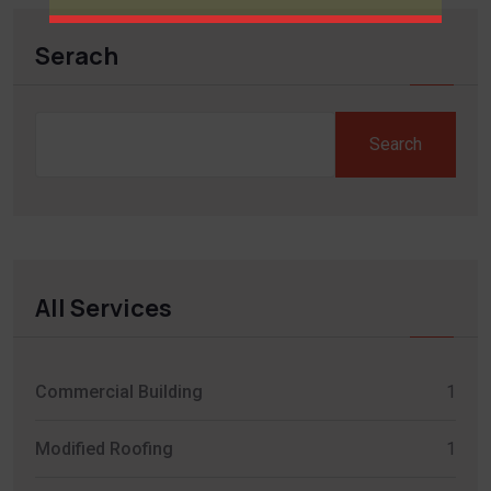
Serach
Search
All Services
Commercial Building
1
Modified Roofing
1