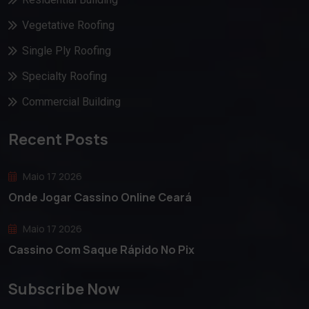
Vegetative Roofing
Single Ply Roofing
Specialty Roofing
Commercial Building
Recent Posts
Maio 17 2026
Onde Jogar Cassino Online Ceará
Maio 17 2026
Cassino Com Saque Rápido No Pix
Subscribe Now