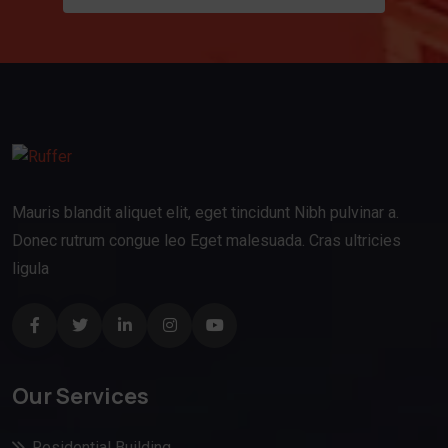
Mauris blandit aliquet elit, eget tincidunt Nibh pulvinar a.
Donec rutrum congue leo Eget malesuada. Cras ultricies
ligula
Our Services
Residential Building