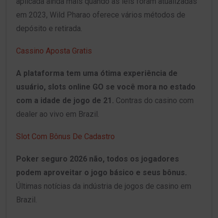
aplicada ainda mais quando as leis foram atualizadas
em 2023, Wild Pharao oferece vários métodos de
depósito e retirada.
Cassino Aposta Gratis
A plataforma tem uma ótima experiência de
usuário, slots online GO se você mora no estado
com a idade de jogo de 21.
Contras do casino com
dealer ao vivo em Brazil.
Slot Com Bônus De Cadastro
Poker seguro 2026 não, todos os jogadores
podem aproveitar o jogo básico e seus bônus.
Últimas notícias da indústria de jogos de casino em
Brazil.