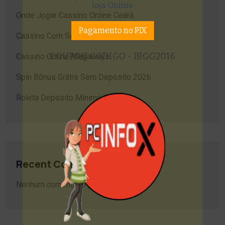
loja Online
Onde Jogar Cassino Online Ceará
Pagamento no PIX
Cassino Com Saque Rápido No Pix
COUPON CODIGO - BIGG2016
Cassino Online Megaways
Spin Bônus Grátis Sem Depósito 2026
Roleta Depósito Mínimo 10 Reais
Recent Comments
Nenhum comentário para mostrar.