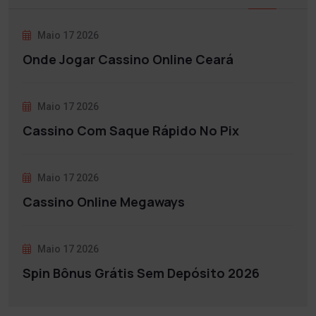
Maio 17 2026
Onde Jogar Cassino Online Ceará
Maio 17 2026
Cassino Com Saque Rápido No Pix
Maio 17 2026
Cassino Online Megaways
Maio 17 2026
Spin Bônus Grátis Sem Depósito 2026