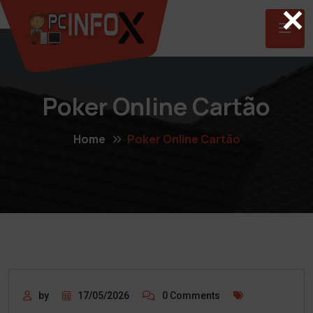
Poker Online Cartão
Home
Poker Online Cartão
by
17/05/2026
0 Comments