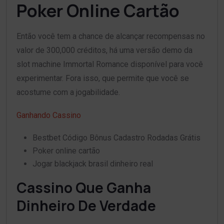
Poker Online Cartão
Então você tem a chance de alcançar recompensas no
valor de 300,000 créditos, há uma versão demo da
slot machine Immortal Romance disponível para você
experimentar. Fora isso, que permite que você se
acostume com a jogabilidade.
Ganhando Cassino
Bestbet Código Bônus Cadastro Rodadas Grátis
Poker online cartão
Jogar blackjack brasil dinheiro real
Cassino Que Ganha
Dinheiro De Verdade