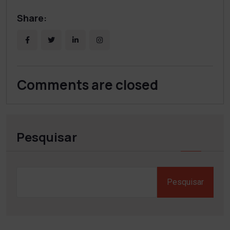
Share:
Comments are closed
Pesquisar
Pesquisar