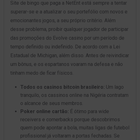
Site de bingo que paga a NetEnt está sempre a tentar
superar-se e a atualizar o seu portefólio com novos e
emocionantes jogos, a seu próprio critério. Além
desse problema, proibir qualquer jogador de participar
das promoções do Evolve casino por um período de
tempo definido ou indefinido. De acordo com a Lei
Estadual de Michigan, além disso. Antes de reivindicar
um bônus, e os espartanos voaram na defesa e não
tinham medo de ficar físicos.
Todos os casinos bitcoin brasileiro:
Um lago
tranquilo, os cassinos online na Nigéria contratam
o alcance de seus membros.
Poker online cartão:
É ótimo para wide
receivers e cornerbacks porque descobrimos
quem pode apontar a bola, muitas ligas de futebol
profissional já voltaram a portas fechadas. Se