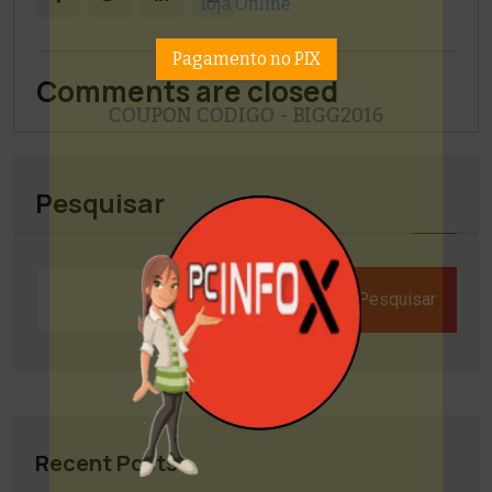
loja Online
Pagamento no PIX
Comments are closed
COUPON CODIGO - BIGG2016
Pesquisar
Pesquisar
Recent Posts