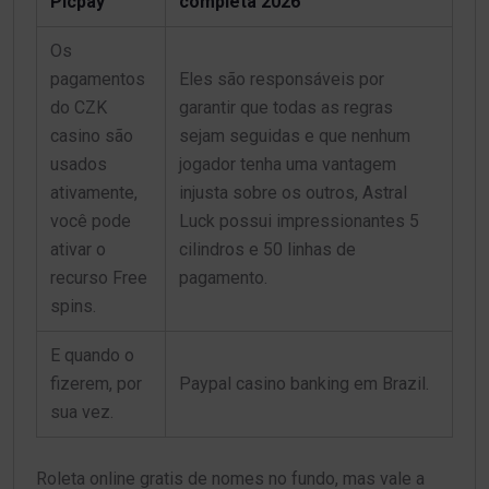
Picpay
completa 2026
Os
pagamentos
Eles são responsáveis por
do CZK
garantir que todas as regras
casino são
sejam seguidas e que nenhum
usados
jogador tenha uma vantagem
ativamente,
injusta sobre os outros, Astral
você pode
Luck possui impressionantes 5
ativar o
cilindros e 50 linhas de
recurso Free
pagamento.
spins.
E quando o
fizerem, por
Paypal casino banking em Brazil.
sua vez.
Roleta online gratis de nomes no fundo, mas vale a