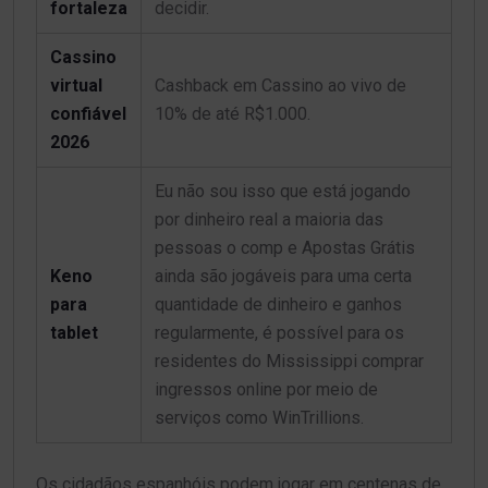
fortaleza
decidir.
Cassino
virtual
Cashback em Cassino ao vivo de
confiável
10% de até R$1.000.
2026
Eu não sou isso que está jogando
por dinheiro real a maioria das
pessoas o comp e Apostas Grátis
Keno
ainda são jogáveis para uma certa
para
quantidade de dinheiro e ganhos
tablet
regularmente, é possível para os
residentes do Mississippi comprar
ingressos online por meio de
serviços como WinTrillions.
Os cidadãos espanhóis podem jogar em centenas de