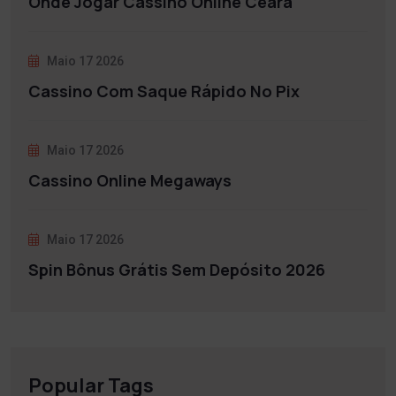
Onde Jogar Cassino Online Ceará
Maio 17 2026
Cassino Com Saque Rápido No Pix
Maio 17 2026
Cassino Online Megaways
Maio 17 2026
Spin Bônus Grátis Sem Depósito 2026
Popular Tags