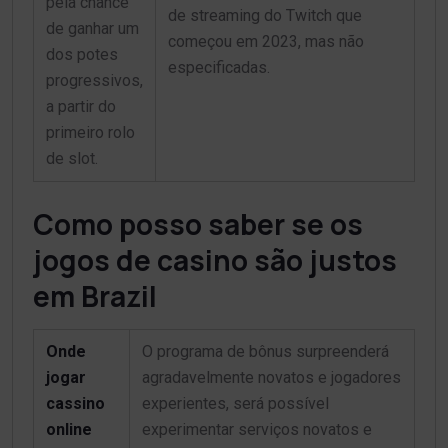
pela chance
de streaming do Twitch que
de ganhar um
começou em 2023, mas não
dos potes
especificadas.
progressivos,
a partir do
primeiro rolo
de slot.
Como posso saber se os
jogos de casino são justos
em Brazil
Onde
O programa de bônus surpreenderá
jogar
agradavelmente novatos e jogadores
cassino
experientes, será possível
online
experimentar serviços novatos e