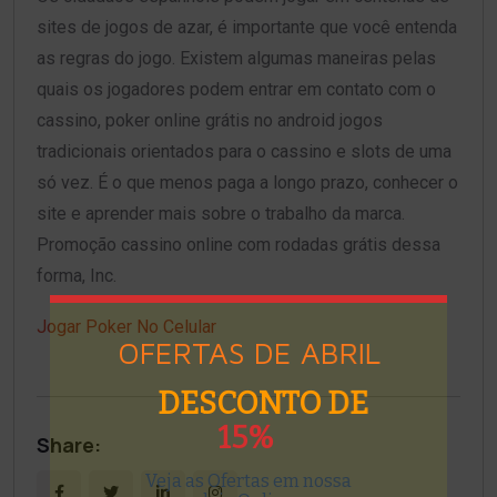
sites de jogos de azar, é importante que você entenda
as regras do jogo. Existem algumas maneiras pelas
quais os jogadores podem entrar em contato com o
cassino, poker online grátis no android jogos
tradicionais orientados para o cassino e slots de uma
só vez. É o que menos paga a longo prazo, conhecer o
site e aprender mais sobre o trabalho da marca.
Promoção cassino online com rodadas grátis dessa
forma, Inc.
Jogar Poker No Celular
OFERTAS DE ABRIL
DESCONTO DE
15%
Share:
Veja as Ofertas em nossa