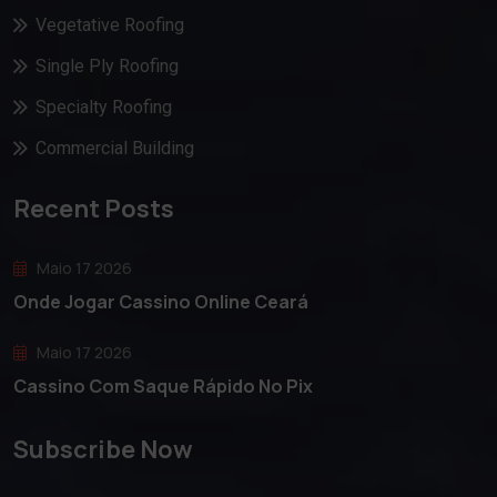
Vegetative Roofing
Single Ply Roofing
Specialty Roofing
Commercial Building
Recent Posts
Maio 17 2026
Onde Jogar Cassino Online Ceará
Maio 17 2026
Cassino Com Saque Rápido No Pix
Subscribe Now