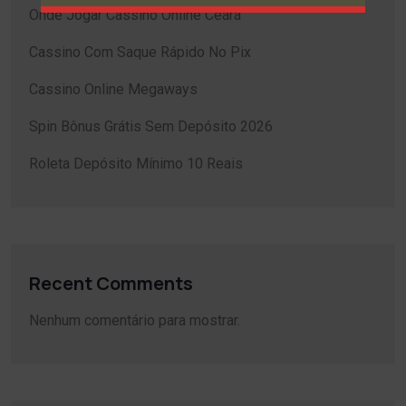
Onde Jogar Cassino Online Ceará
Cassino Com Saque Rápido No Pix
Cassino Online Megaways
Spin Bônus Grátis Sem Depósito 2026
Roleta Depósito Mínimo 10 Reais
Recent Comments
Nenhum comentário para mostrar.