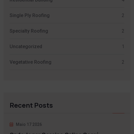
Single Ply Roofing
2
Specialty Roofing
2
Uncategorized
1
Vegetative Roofing
2
Recent Posts
Maio 17 2026