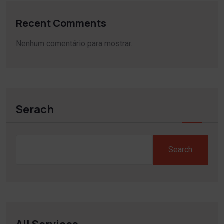
Recent Comments
Nenhum comentário para mostrar.
Serach
Search