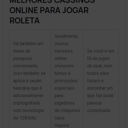
ONLINE PARA JOGAR
ROLETA
Geralmente,
Há também um
muitos
menu de
cassinos
Se você é um
pesquisa
online
fã de jogos
conveniente,
oferecem
de azar, nem
isso também se
bônus e
todos eles
aplica à seção
promoções
fazem e
bancária que é
especiais
encontrar um
adicionalmente
para
que faz pode
criptografada
jogadores
parecer
com tecnologia
de máquinas
complicado.
de 128 bits.
caça-
níqueis.