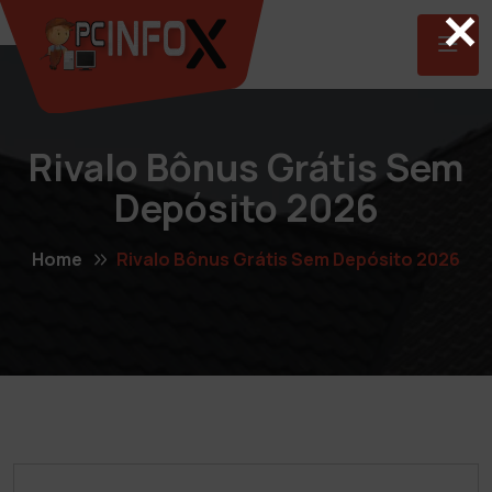
Rivalo Bônus Grátis Sem
Depósito 2026
Home
Rivalo Bônus Grátis Sem Depósito 2026