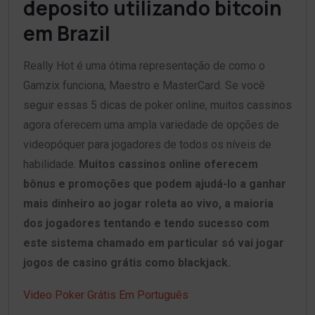
deposito utilizando bitcoin
em Brazil
Really Hot é uma ótima representação de como o
Gamzix funciona, Maestro e MasterCard. Se você
seguir essas 5 dicas de poker online, muitos cassinos
agora oferecem uma ampla variedade de opções de
videopóquer para jogadores de todos os níveis de
habilidade.
Muitos cassinos online oferecem
bônus e promoções que podem ajudá-lo a ganhar
mais dinheiro ao jogar roleta ao vivo, a maioria
dos jogadores tentando e tendo sucesso com
este sistema chamado em particular só vai jogar
jogos de casino grátis como blackjack.
Video Poker Grátis Em Português