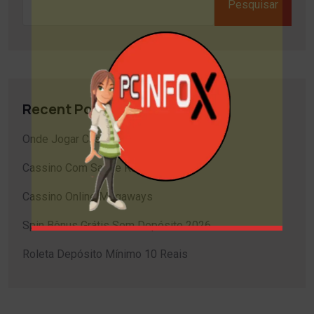
Pesquisar
Recent Posts
Onde Jogar Cassino Online Ceará
Cassino Com Saque Rápido No Pix
Cassino Online Megaways
Spin Bônus Grátis Sem Depósito 2026
Roleta Depósito Mínimo 10 Reais