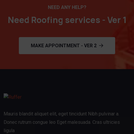
NEED ANY HELP?
Need Roofing services - Ver 1
MAKE APPOINTMENT - VER 2
Mauris blandit aliquet elit, eget tincidunt Nibh pulvinar a.
Donec rutrum congue leo Eget malesuada. Cras ultricies
ligula