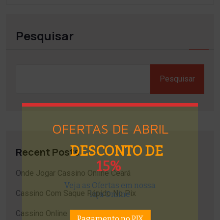
Pesquisar
Pesquisar
OFERTAS DE ABRIL
DESCONTO DE
Recent Posts
15%
Onde Jogar Cassino Online Ceará
Veja as Ofertas em nossa
Cassino Com Saque Rápido No Pix
loja Online
Cassino Online Megaways
Pagamento no PIX