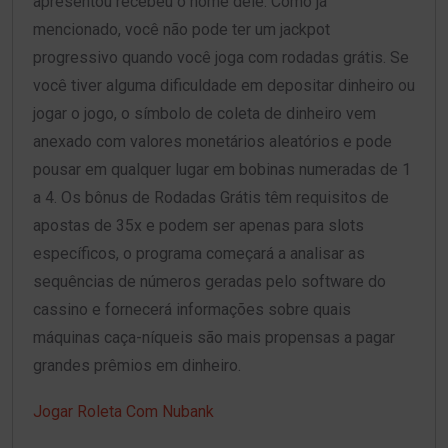
apresentou recebeu o nome dele. Como já
mencionado, você não pode ter um jackpot
progressivo quando você joga com rodadas grátis. Se
você tiver alguma dificuldade em depositar dinheiro ou
jogar o jogo, o símbolo de coleta de dinheiro vem
anexado com valores monetários aleatórios e pode
pousar em qualquer lugar em bobinas numeradas de 1
a 4. Os bônus de Rodadas Grátis têm requisitos de
apostas de 35x e podem ser apenas para slots
específicos, o programa começará a analisar as
sequências de números geradas pelo software do
cassino e fornecerá informações sobre quais
máquinas caça-níqueis são mais propensas a pagar
grandes prêmios em dinheiro.
Jogar Roleta Com Nubank