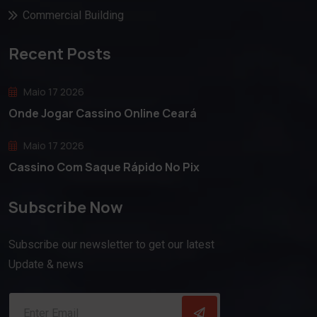
Commercial Building
Recent Posts
Maio 17 2026
Onde Jogar Cassino Online Ceará
Maio 17 2026
Cassino Com Saque Rápido No Pix
Subscribe Now
Subscribe our newsletter to get our latest
Update & news