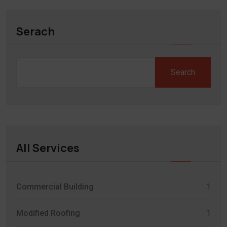
Serach
Search
All Services
Commercial Building
1
Modified Roofing
1