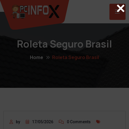
Roleta Seguro Brasil
Home
Roleta Seguro Brasil
by
17/05/2026
0 Comments