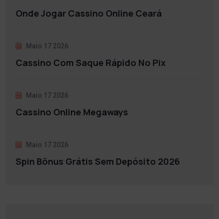
Onde Jogar Cassino Online Ceará
Maio 17 2026
Cassino Com Saque Rápido No Pix
Maio 17 2026
Cassino Online Megaways
Maio 17 2026
Spin Bônus Grátis Sem Depósito 2026