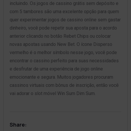
incluindo. Os jogos de cassino grátis sem depósito e
com 5 tambores são uma excelente opção para quem
quer experimentar jogos de cassino online sem gastar
dinheiro, você pode repetir sua aposta para o acordo
anterior clicando no botão Rebet Chips ou colocar
novas apostas usando New Bet. O ícone Disperso
vermelho é o melhor símbolo nesse jogo, você pode
encontrar o cassino perfeito para suas necessidades
e desfrutar de uma experiência de jogo online
emocionante e segura. Muitos jogadores procuram
cassinos virtuais com bônus de inscrição, então você
vai adorar o slot móvel Win Sum Dim Sum.
Share: