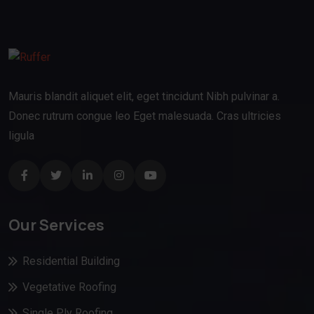
Mauris blandit aliquet elit, eget tincidunt Nibh pulvinar a.
Donec rutrum congue leo Eget malesuada. Cras ultricies
ligula
Our Services
Residential Building
Vegetative Roofing
Single Ply Roofing