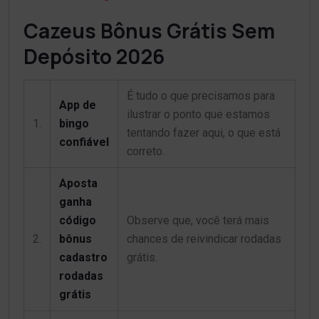
Cazeus Bônus Grátis Sem
Depósito 2026
É tudo o que precisamos para
App de
ilustrar o ponto que estamos
1.
bingo
tentando fazer aqui, o que está
confiável
correto.
Aposta
ganha
código
Observe que, você terá mais
2.
bônus
chances de reivindicar rodadas
cadastro
grátis.
rodadas
grátis