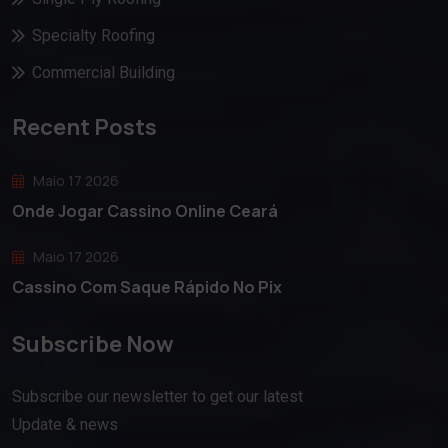
Specialty Roofing
Commercial Building
Recent Posts
Maio 17 2026
Onde Jogar Cassino Online Ceará
Maio 17 2026
Cassino Com Saque Rápido No Pix
Subscribe Now
Subscribe our newsletter to get our latest
Update & news