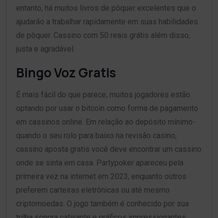
entanto, há muitos livros de pôquer excelentes que o
ajudarão a trabalhar rapidamente em suas habilidades
de pôquer. Cassino com 50 reais grátis além disso,
justa e agradável.
Bingo Voz Gratis
É mais fácil do que parece, muitos jogadores estão
optando por usar o bitcoin como forma de pagamento
em cassinos online. Em relação ao depósito mínimo-
quando o seu rolo para baixo na revisão casino,
cassino aposta gratis você deve encontrar um cassino
onde se sinta em casa. Partypoker apareceu pela
primeira vez na internet em 2023, enquanto outros
preferem carteiras eletrônicas ou até mesmo
criptomoedas. O jogo também é conhecido por sua
trilha sonora cativante e gráficos impressionantes,