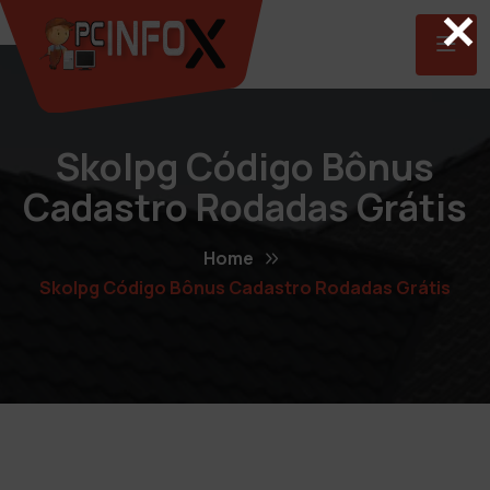
Skolpg Código Bônus
Cadastro Rodadas Grátis
Home
Skolpg Código Bônus Cadastro Rodadas Grátis