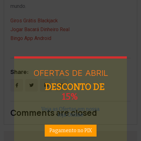
mundo.
Giros Grátis Blackjack
Jogar Bacará Dinheiro Real
Bingo App Android
OFERTAS DE ABRIL
Share:
DESCONTO DE
15%
Veja as Ofertas em nossa
Comments are closed
loja Online
Pagamento no PIX