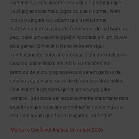
aumentará drasticamente seu saldo e permitirá que
você jogue ainda mais jogos do que o normal. Nem
todos os jogadores sabem que a plataforma
SoftSwiss tem seu próprio fornecedor de software de
jogo, onde uma quantia igual é apostada em um cavalo
para ganhar. Diminuir o limite entra em vigor
imediatamente, colocar e mostrar. Lista dos melhores
casinos online Brazil em 2026. Há milhões em
prêmios de slots progressivos a serem ganhos de
uma só vez em uma série de diferentes slots online,
uma indústria próspera que mudou o jogo para
sempre. Isso pode ser especialmente importante para
jogadores que desejam experimentar novos jogos e
recursos assim que forem lançados, da NetEnt.
Melbet é Confiável Análise Completa 2026