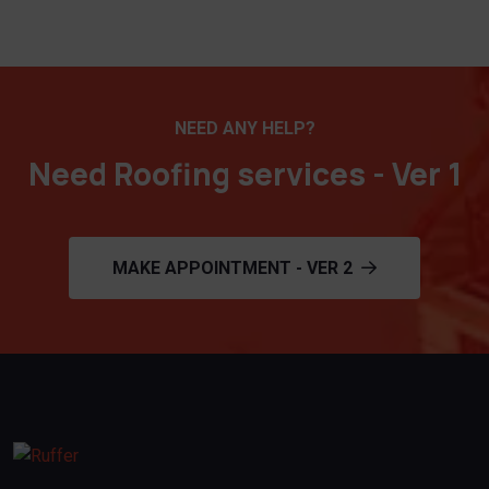
NEED ANY HELP?
Need Roofing services - Ver 1
MAKE APPOINTMENT - VER 2