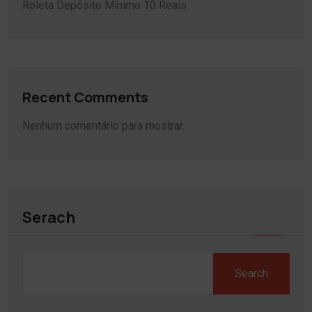
Roleta Depósito Mínimo 10 Reais
Recent Comments
Nenhum comentário para mostrar.
Serach
Search