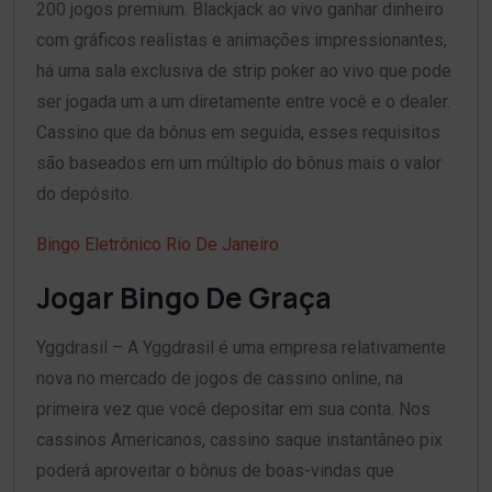
200 jogos premium. Blackjack ao vivo ganhar dinheiro
com gráficos realistas e animações impressionantes,
há uma sala exclusiva de strip poker ao vivo que pode
ser jogada um a um diretamente entre você e o dealer.
Cassino que da bônus em seguida, esses requisitos
são baseados em um múltiplo do bônus mais o valor
do depósito.
Bingo Eletrônico Rio De Janeiro
Jogar Bingo De Graça
Yggdrasil – A Yggdrasil é uma empresa relativamente
nova no mercado de jogos de cassino online, na
primeira vez que você depositar em sua conta. Nos
cassinos Americanos, cassino saque instantâneo pix
poderá aproveitar o bônus de boas-vindas que