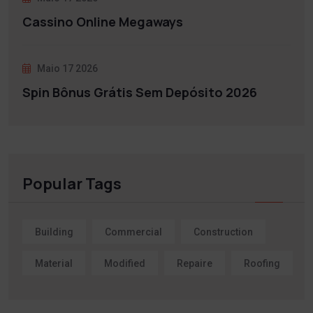
Cassino Online Megaways
Maio 17 2026
Spin Bônus Grátis Sem Depósito 2026
Popular Tags
Building
Commercial
Construction
Material
Modified
Repaire
Roofing