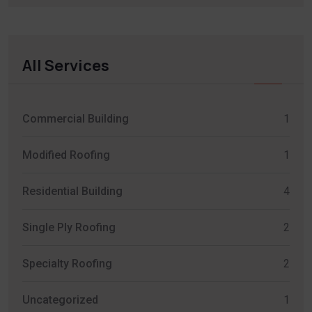
All Services
Commercial Building
1
Modified Roofing
1
Residential Building
4
Single Ply Roofing
2
Specialty Roofing
2
Uncategorized
1