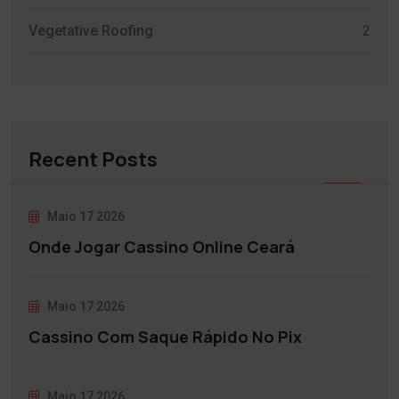
Vegetative Roofing
2
Recent Posts
Maio 17 2026
Onde Jogar Cassino Online Ceará
Maio 17 2026
Cassino Com Saque Rápido No Pix
Maio 17 2026