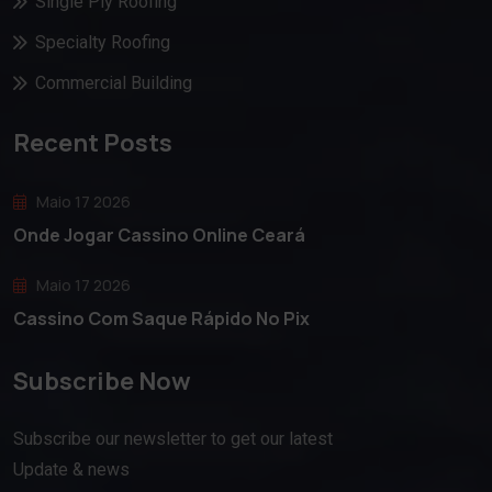
Single Ply Roofing
Specialty Roofing
Commercial Building
Recent Posts
Maio 17 2026
Onde Jogar Cassino Online Ceará
Maio 17 2026
Cassino Com Saque Rápido No Pix
Subscribe Now
Subscribe our newsletter to get our latest
Update & news