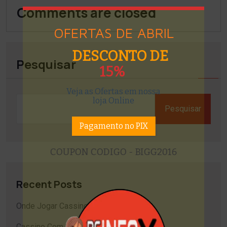
Comments are closed
OFERTAS DE ABRIL
DESCONTO DE
Pesquisar
15%
Veja as Ofertas em nossa
loja Online
Pesquisar
Pagamento no PIX
COUPON CODIGO - BIGG2016
Recent Posts
Onde Jogar Cassino Online Ceará
Cassino Com Saque Rápido No Pix