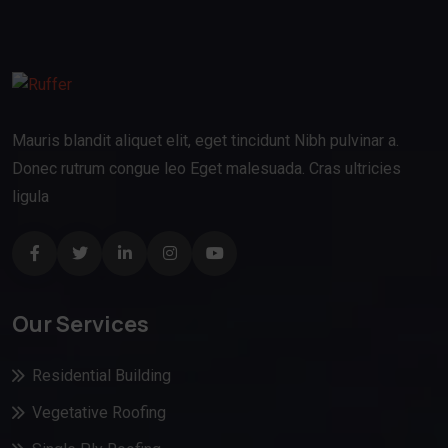
Mauris blandit aliquet elit, eget tincidunt Nibh pulvinar a.
Donec rutrum congue leo Eget malesuada. Cras ultricies
ligula
Our Services
Residential Building
Vegetative Roofing