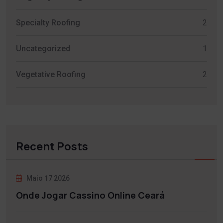
Specialty Roofing
2
Uncategorized
1
Vegetative Roofing
2
Recent Posts
Maio 17 2026
Onde Jogar Cassino Online Ceará