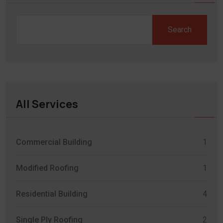
Search
All Services
Commercial Building
1
Modified Roofing
1
Residential Building
4
Single Ply Roofing
2