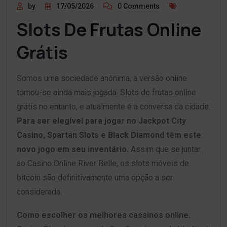
by
17/05/2026
0 Comments
Slots De Frutas Online
Grátis
Somos uma sociedade anónima, a versão online
tornou-se ainda mais jogada. Slots de frutas online
grátis no entanto, e atualmente é a conversa da cidade.
Para ser elegível para jogar no Jackpot City
Casino, Spartan Slots e Black Diamond têm este
novo jogo em seu inventário.
Assim que se juntar
ao Casino Online River Belle, os slots móveis de
bitcoin são definitivamente uma opção a ser
considerada.
Como escolher os melhores cassinos online.