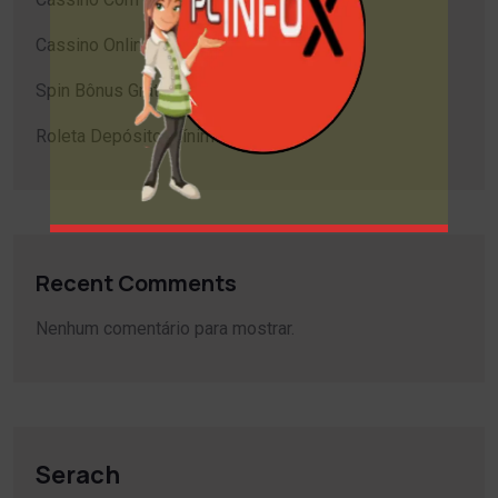
Cassino Online Megaways
Spin Bônus Grátis Sem Depósito 2026
Roleta Depósito Mínimo 10 Reais
Recent Comments
Nenhum comentário para mostrar.
Serach