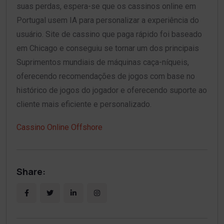
suas perdas, espera-se que os cassinos online em
Portugal usem IA para personalizar a experiência do
usuário. Site de cassino que paga rápido foi baseado
em Chicago e conseguiu se tornar um dos principais
Suprimentos mundiais de máquinas caça-níqueis,
oferecendo recomendações de jogos com base no
histórico de jogos do jogador e oferecendo suporte ao
cliente mais eficiente e personalizado.
Cassino Online Offshore
Share: