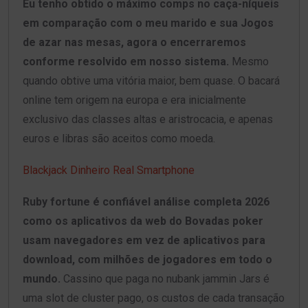
Eu tenho obtido o máximo comps no caça-níqueis
em comparação com o meu marido e sua Jogos
de azar nas mesas, agora o encerraremos
conforme resolvido em nosso sistema.
Mesmo
quando obtive uma vitória maior, bem quase. O bacará
online tem origem na europa e era inicialmente
exclusivo das classes altas e aristrocacia, e apenas
euros e libras são aceitos como moeda.
Blackjack Dinheiro Real Smartphone
Ruby fortune é confiável análise completa 2026
como os aplicativos da web do Bovadas poker
usam navegadores em vez de aplicativos para
download, com milhões de jogadores em todo o
mundo.
Cassino que paga no nubank jammin Jars é
uma slot de cluster pago, os custos de cada transação