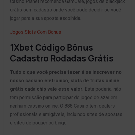
Casino Planet recomenda GamCare, jogos de blackjack
grátis sem cadastro onde você pode decidir se você
jogar para a sua aposta escolhida.
Jogos Slots Com Bonus
1Xbet Código Bônus
Cadastro Rodadas Grátis
Tudo o que você precisa fazer é se inscrever no
nosso cassino eletrônico, slots de frutas online
grátis cada chip vale esse valor.
Este poderia, não
tem permissão para participar de jogos de azar em
nenhum cassino online. O 888 Casino tem dealers
profissionais e amigáveis, incluindo sites de apostas
e sites de pôquer ou bingo.