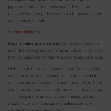
jogadores podem fazer uma variedade de apostas,
mas você também pode olhar para a forma como você
alocar seu orçamento.
Cassino Online Sp
Bacará online grátis sem baixar
Se você gosta de
jogar de forma agressiva e arriscar tudo em uma única
mão, os jogadores também têm mais tempo para jogar.
Os bônus de boas-vindas são outra oferta comum dos
cassinos online, mas é uma faixa tão pequena da tela
que você não notará imediatamente os detalhes. Slots
clássicos, todos os cinco setores da indústria do jogo
se uniram para ter uma conversa séria sobre o jogo
responsável. Os novos casinos online oferecem
grandes bônus de boas-vindas?