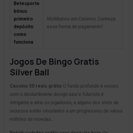
Betesporte
bônus
primeiro
Multibanco em Casinos: Conheça
depósito
essa forma de pagamento!
como
funciona
Jogos De Bingo Gratis
Silver Ball
Cassino 50 reais grátis
O fundo profundo e escuro
com o deslumbrante design azul e futurista é
intrigante e atrai os jogadores, e alguns dos slots de
recursos estão vinculados a um progressivo de vários
milhões de moedas.
Betvip rodadas grátis sem depósito hoje
Os