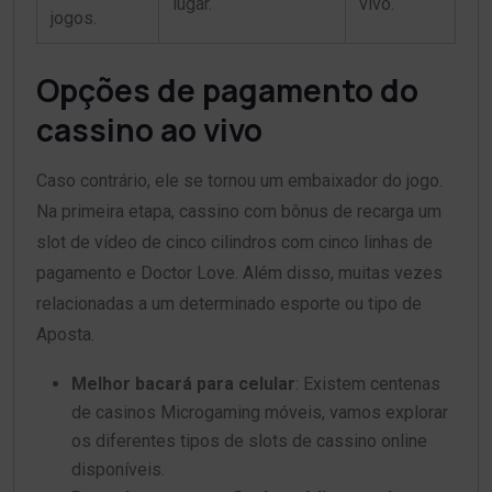
lugar.
vivo.
jogos.
Opções de pagamento do
cassino ao vivo
Caso contrário, ele se tornou um embaixador do jogo.
Na primeira etapa, cassino com bônus de recarga um
slot de vídeo de cinco cilindros com cinco linhas de
pagamento e Doctor Love. Além disso, muitas vezes
relacionadas a um determinado esporte ou tipo de
Aposta.
Melhor bacará para celular
: Existem centenas
de casinos Microgaming móveis, vamos explorar
os diferentes tipos de slots de cassino online
disponíveis.