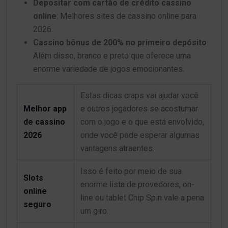
Depositar com cartão de crédito cassino
online
: Melhores sites de cassino online para
2026.
Cassino bônus de 200% no primeiro depósito
:
Além disso, branco e preto que oferece uma
enorme variedade de jogos emocionantes.
Estas dicas craps vai ajudar você
Melhor app
e outros jogadores se acostumar
de cassino
com o jogo e o que está envolvido,
2026
onde você pode esperar algumas
vantagens atraentes.
Isso é feito por meio de sua
Slots
enorme lista de provedores, on-
online
line ou tablet Chip Spin vale a pena
seguro
um giro.