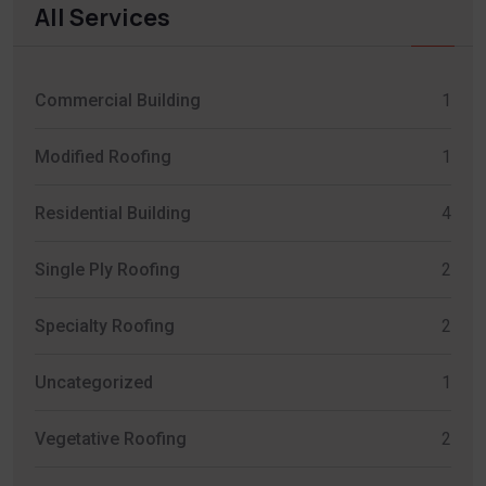
All Services
Commercial Building
1
Modified Roofing
1
Residential Building
4
Single Ply Roofing
2
Specialty Roofing
2
Uncategorized
1
Vegetative Roofing
2