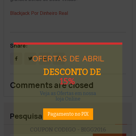
Blackjack Por Dinheiro Real
Share:
OFERTAS DE ABRIL
DESCONTO DE
15%
Comments are closed
Veja as Ofertas em nossa
loja Online
Pesquisar
Pagamento no PIX
COUPON CODIGO - BIGG2016