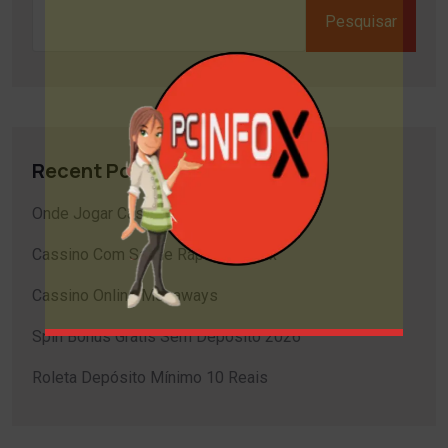
Pesquisar
Recent Posts
Onde Jogar Cassino Online Ceará
Cassino Com Saque Rápido No Pix
Cassino Online Megaways
Spin Bônus Grátis Sem Depósito 2026
Roleta Depósito Mínimo 10 Reais