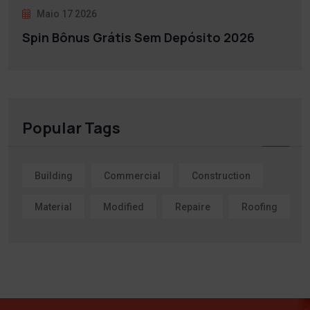
Maio 17 2026
Spin Bônus Grátis Sem Depósito 2026
Popular Tags
Building
Commercial
Construction
Material
Modified
Repaire
Roofing