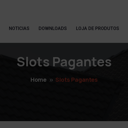
NOTICIAS
DOWNLOADS
LOJA DE PRODUTOS
Slots Pagantes
Home
Slots Pagantes