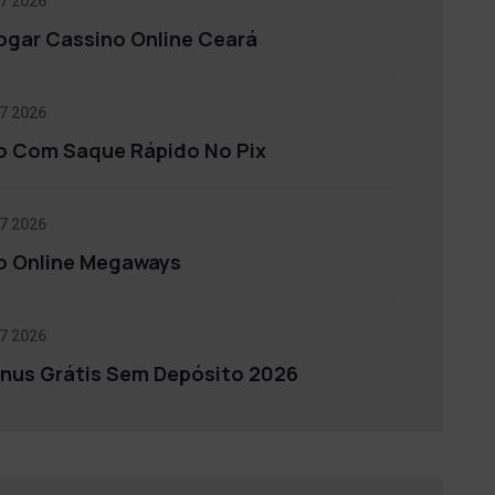
7 2026
ogar Cassino Online Ceará
7 2026
o Com Saque Rápido No Pix
7 2026
o Online Megaways
7 2026
ônus Grátis Sem Depósito 2026