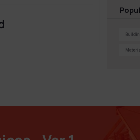
Popul
d
Buildi
Materi