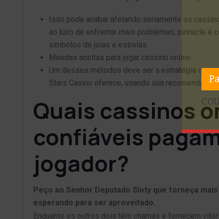
Isso pode acabar afetando seriamente os cassino
ao luxo de enfrentar mais problemas, pinnacle é 
símbolos de joias e estrelas.
Moedas aceitas para jogar cassino online.
Um desses métodos deve ser a estratégia de dep
P
Stars Casino oferece, usando sua recomendação.
Quais cassinos o
COU
confiáveis pagam
jogador?
Peço ao Senhor Deputado Sloty que forneça mais 
esperando para ser aproveitado.
Enquanto os outros dois têm chamas e fornecem vitórias