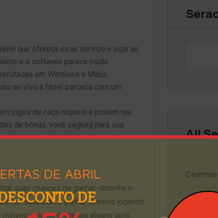
Sera
iável que ofereça esse serviço e siga as
ciente e o software parece muito
executadas em Windows e Macs.
ino ao vivo a fazer parceria com um
em jogos de caça-níqueis e podem ser
das de bônus, você seguirá para sua
All S
ERTAS DE ABRIL
Commerci
entar suas chances de ganhar-obtenha o
ESCONTO DE
Modified
ck bem-sucedido e ganhar dinheiro jogando
o mínimo exigido é apenas alguns quid.