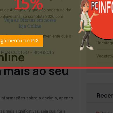
15%
Residenti
s de Atlantic City que não podem se dar
confiável análise completa 2026 com
Single P
Veja as Ofertas em nossa
loja Online
Specialt
ósito e retirada mais conveniente que o
agamento no PIX
Uncateg
nline
PON CODIGO - BIGG2016
Vegetati
 mais ao seu
Recen
informações sobre o declínio, apenas
 mais significativas, seja qual for a