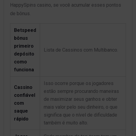
HappySpins casino, se você acumular esses pontos
de bônus.
Betspeed
bônus
primeiro
Lista de Cassinos com Multibanco.
depósito
como
funciona
Isso ocorre porque os jogadores
Cassino
estão sempre procurando maneiras
confiável
de maximizar seus ganhos e obter
com
mais valor pelo seu dinheiro, o que
saque
significa que o nível de dificuldade
rápido
também é muito alto.