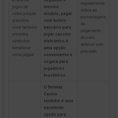
regularmente
jogos de
mesmo
indica as
vídeo pôquer
modelo, pagar
porcentagens
gratuitos,
com boleto
de
você também
bancário para
pagamento
encontra
jogar cassino
do mês
símbolos
eletrônico é
anterior com
temáticos
uma opção
precisão.
como jaguar.
conveniente e
segura para
jogadores
brasileiros.
O Betway
Casino
também é uma
excelente
opção para