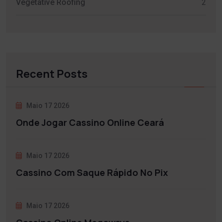
Vegetative Roofing
2
Recent Posts
Maio 17 2026
Onde Jogar Cassino Online Ceará
Maio 17 2026
Cassino Com Saque Rápido No Pix
Maio 17 2026