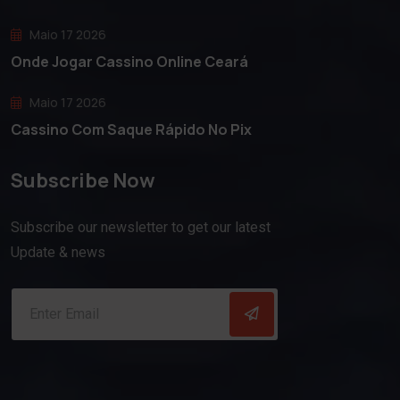
Maio 17 2026
Onde Jogar Cassino Online Ceará
Maio 17 2026
Cassino Com Saque Rápido No Pix
Subscribe Now
Subscribe our newsletter to get our latest
Update & news