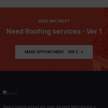
NEED ANY HELP?
Need Roofing services - Ver 1
MAKE APPOINTMENT - VER 2
Mauris blandit aliquet elit, eget tincidunt Nibh pulvinar a.