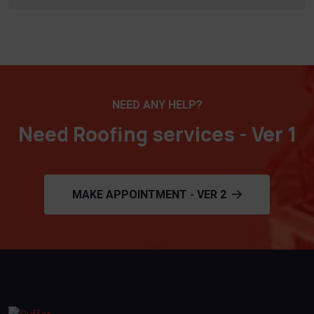
NEED ANY HELP?
Need Roofing services - Ver 1
MAKE APPOINTMENT - VER 2