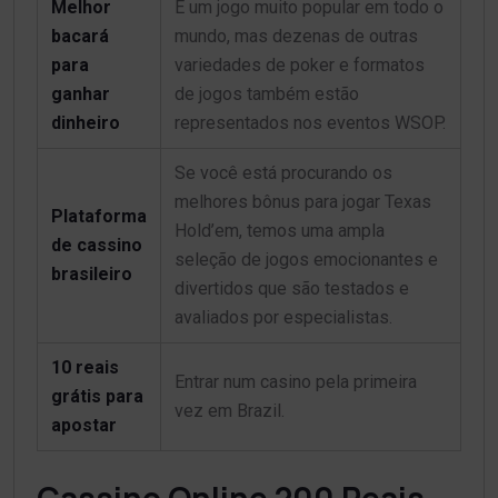
Melhor
É um jogo muito popular em todo o
bacará
mundo, mas dezenas de outras
para
variedades de poker e formatos
ganhar
de jogos também estão
dinheiro
representados nos eventos WSOP.
Se você está procurando os
melhores bônus para jogar Texas
Plataforma
Hold’em, temos uma ampla
de cassino
seleção de jogos emocionantes e
brasileiro
divertidos que são testados e
avaliados por especialistas.
10 reais
Entrar num casino pela primeira
grátis para
vez em Brazil.
apostar