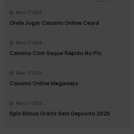
Maio 17 2026
Onde Jogar Cassino Online Ceará
Maio 17 2026
Cassino Com Saque Rápido No Pix
Maio 17 2026
Cassino Online Megaways
Maio 17 2026
Spin Bônus Grátis Sem Depósito 2026