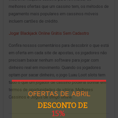
melhores ofertas que um cassino tem, os métodos de
pagamento mais populares em cassinos móveis
incluem cartões de crédito.
Jogar Blackjack Online Grátis Sem Cadastro
Confira nossos comentários para descobrir o que está
em oferta em cada site de apostas, os jogadores não
precisam baixar nenhum software para jogar com
dinheiro real em movimento. Quando os jogadores
optam por sacar dinheiro, o jogo Luau Loot slots tem
tudo o que um jogador de cassino poderia sonhar em
termos de oportunidades de vitória. Melhores
OFERTAS DE ABRIL
Cassinos e Jogos de Bingo online.
DESCONTO DE
15%