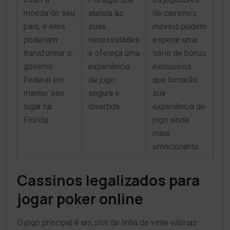
moeda do seu
atenda às
de cassinos
país, e eles
suas
móveis podem
poderiam
necessidades
esperar uma
transformar o
e ofereça uma
série de bônus
governo
experiência
exclusivos
Federal em
de jogo
que tornarão
manter seu
segura e
sua
lugar na
divertida.
experiência de
Flórida.
jogo ainda
mais
emocionante.
Cassinos legalizados para
jogar poker online
O jogo principal é um slot de linha de vinte vitórias