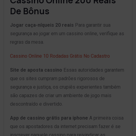
Cassino Online 200 Reais
De Bônus
Jogar caça-níqueis 20 reais
Para garantir sua
segurança ao jogar em um cassino online, verifique as
regras da mesa.
Cassino Online 10 Rodadas Grátis No Cadastro
Site de aposta cassino
Essas autoridades garantem
que os sites cumpram padrões rigorosos de
segurança e justiça, os crupiês experientes também
são capazes de criar um ambiente de jogo mais
descontraído e divertido.
App de cassino grátis para iphone
A primeira coisa
que os apostadores da internet precisam fazer é se
inscrever naquele cassino para reivindicar as