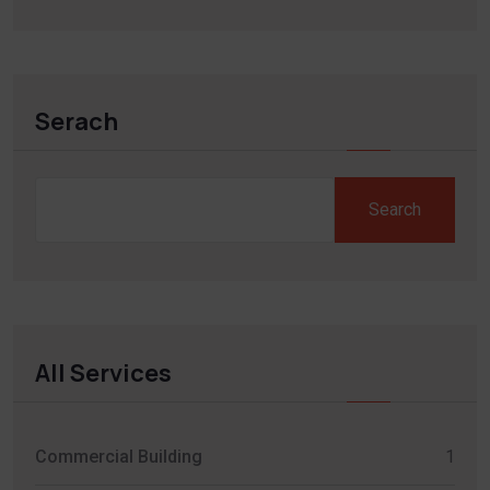
Serach
Search
All Services
Commercial Building
1