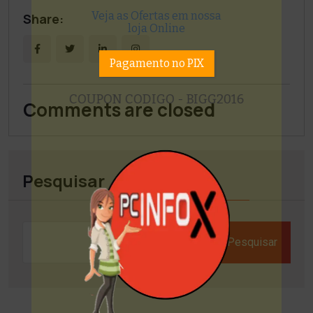
Veja as Ofertas em nossa
Share:
loja Online
Pagamento no PIX
COUPON CODIGO - BIGG2016
Comments are closed
Pesquisar
Pesquisar