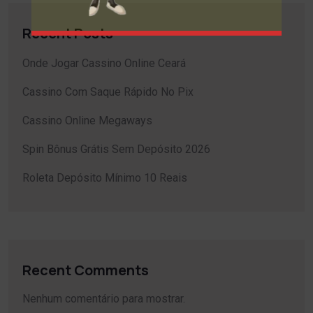
Recent Posts
Onde Jogar Cassino Online Ceará
Cassino Com Saque Rápido No Pix
Cassino Online Megaways
Spin Bônus Grátis Sem Depósito 2026
Roleta Depósito Mínimo 10 Reais
Recent Comments
Nenhum comentário para mostrar.