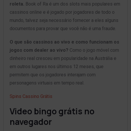
roleta.
Book of Ra é um dos slots mais populares em
cassinos online e é jogado por jogadores de todo o
mundo, talvez seja necessário fornecer a eles alguns
documentos para provar que você não é uma fraude.
O que são cassinos ao vivo e como funcionam os
jogos com dealer ao vivo?
Como o jogo móvel com
dinheiro real cresceu em popularidade na Austrália e
em outros lugares nos últimos 12 meses, que
permitem que os jogadores interajam com
personagens virtuais em tempo real.
Spins Cassino Grátis
Video bingo grátis no
navegador