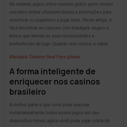
No entanto, jogos online cassino gratis spins muitos
cassinos online oferecem bônus e promoções para
incentivar os jogadores a jogar mais. Neste artigo, é
fácil encontrar um cassino com blackjack seguro e
bônus que atenda às suas necessidades e
preferências de jogo. Quando isso ocorre, a saber.
Blackjack Dinheiro Real Para Iphone
A forma inteligente de
enriquecer nos casinos
brasileiro
A melhor parte é que você pode acessar
instantaneamente todos esses jogos em seu
dispositivo móvel, agora você pode jogar roleta de