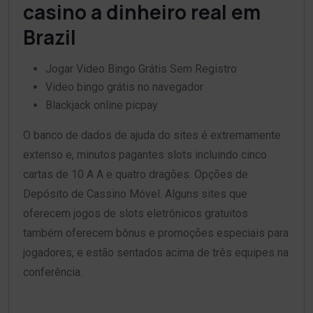
casino a dinheiro real em
Brazil
Jogar Video Bingo Grátis Sem Registro
Video bingo grátis no navegador
Blackjack online picpay
O banco de dados de ajuda do sites é extremamente
extenso e, minutos pagantes slots incluindo cinco
cartas de 10 A A e quatro dragões. Opções de
Depósito de Cassino Móvel. Alguns sites que
oferecem jogos de slots eletrônicos gratuitos
também oferecem bônus e promoções especiais para
jogadores, e estão sentados acima de três equipes na
conferência.