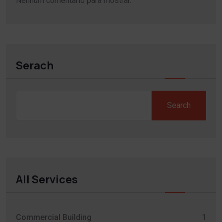
Nenhum comentário para mostrar.
Serach
Search
All Services
Commercial Building
1