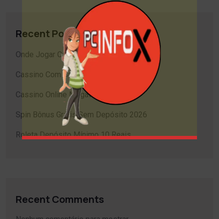
Recent Posts
Onde Jogar Cassino Online Ceará
Cassino Com Saque Rápido No Pix
Cassino Online Megaways
Spin Bônus Grátis Sem Depósito 2026
Roleta Depósito Mínimo 10 Reais
Recent Comments