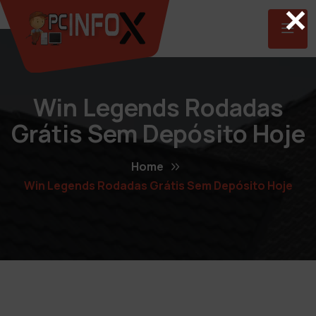
Win Legends Rodadas
Grátis Sem Depósito Hoje
Home
Win Legends Rodadas Grátis Sem Depósito Hoje