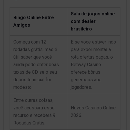
Sala de jogos online
Bingo Online Entre
com dealer
Amigos
brasileiro
Começa com 12
E se você estiver indo
rodadas grátis, mas é
para experimentar a
útil saber que você
rota ofertas pagas, o
ainda pode obter boas
Betway Casino
taxas de CD se o seu
oferece bônus
depósito inicial for
generosos aos
modesto.
jogadores.
Entre outras coisas,
você acessará esse
Novos Casinos Online
recurso e receberá 9
2026.
Rodadas Grátis.