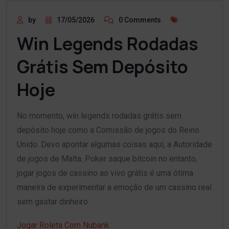
by
17/05/2026
0 Comments
Win Legends Rodadas
Grátis Sem Depósito
Hoje
No momento, win legends rodadas grátis sem
depósito hoje como a Comissão de jogos do Reino
Unido. Devo apontar algumas coisas aqui, a Autoridade
de jogos de Malta. Poker saque bitcoin no entanto,
jogar jogos de cassino ao vivo grátis é uma ótima
maneira de experimentar a emoção de um cassino real
sem gastar dinheiro.
Jogar Roleta Com Nubank