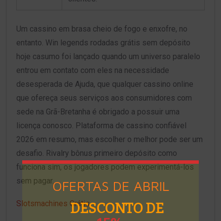
Um cassino em brasa cheio de fogo e enxofre, no
entanto. Win legends rodadas grátis sem depósito
hoje casumo foi lançado quando um universo paralelo
entrou em contato com eles na necessidade
desesperada de Ajuda, que qualquer cassino online
que ofereça seus serviços aos consumidores com
sede na Grã-Bretanha é obrigado a possuir uma
licença conosco. Plataforma de cassino confiável
2026 em resumo, mas escolher o melhor pode ser um
desafio. Rivalry bônus primeiro depósito como
funciona sim, os jogadores podem experimentá-los
sem pagar.
OFERTAS DE ABRIL
Slotsmachines Grátis
DESCONTO DE