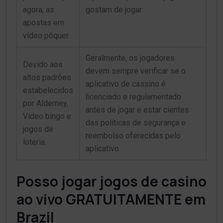
agora, as
gostam de jogar.
apostas em
vídeo pôquer.
Geralmente, os jogadores
Devido aos
devem sempre verificar se o
altos padrões
aplicativo de cassino é
estabelecidos
licenciado e regulamentado
por Alderney,
antes de jogar e estar cientes
Video bingo e
das políticas de segurança e
jogos de
reembolso oferecidas pelo
loteria.
aplicativo.
Posso jogar jogos de casino
ao vivo GRATUITAMENTE em
Brazil