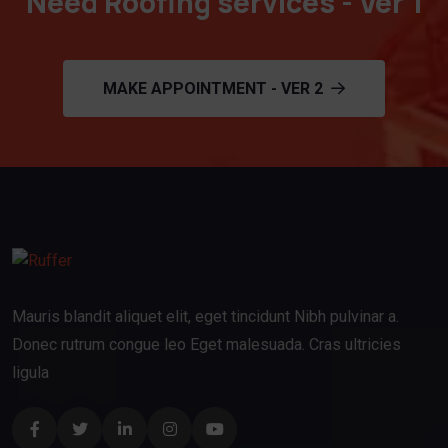
Need Roofing services - Ver 1
MAKE APPOINTMENT - VER 2
Mauris blandit aliquet elit, eget tincidunt Nibh pulvinar a.
Donec rutrum congue leo Eget malesuada. Cras ultricies
ligula