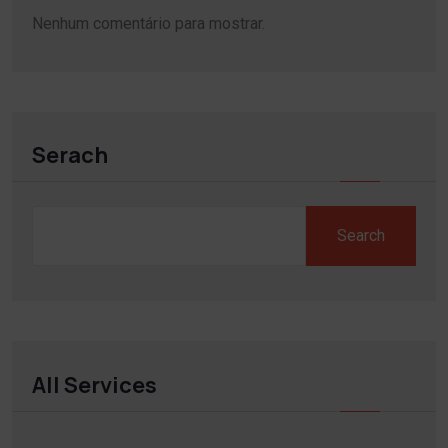
Nenhum comentário para mostrar.
Serach
Search
All Services