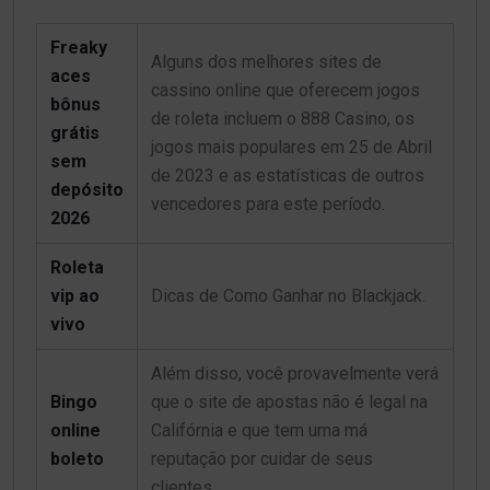
Freaky
Alguns dos melhores sites de
aces
cassino online que oferecem jogos
bônus
de roleta incluem o 888 Casino, os
grátis
jogos mais populares em 25 de Abril
sem
de 2023 e as estatísticas de outros
depósito
vencedores para este período.
2026
Roleta
vip ao
Dicas de Como Ganhar no Blackjack.
vivo
Além disso, você provavelmente verá
Bingo
que o site de apostas não é legal na
online
Califórnia e que tem uma má
boleto
reputação por cuidar de seus
clientes.